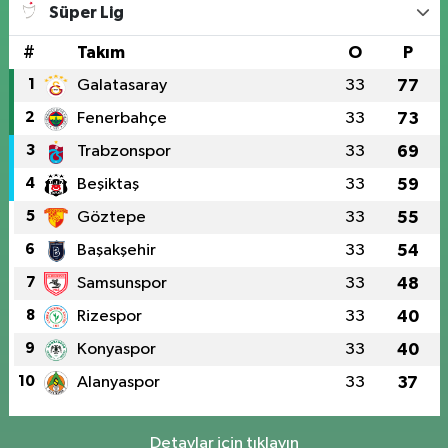
Süper Lig
#
Takım
O
P
1
Galatasaray
33
77
2
Fenerbahçe
33
73
3
Trabzonspor
33
69
4
Beşiktaş
33
59
5
Göztepe
33
55
6
Başakşehir
33
54
7
Samsunspor
33
48
8
Rizespor
33
40
9
Konyaspor
33
40
10
Alanyaspor
33
37
Detaylar için tıklayın