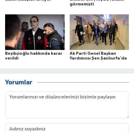
görmemişti
Beşikçioğlu hakkında karar
Ak Parti Genel Başkan
verildi
Yardımcısı Şen Şanlıurfa’da
Yorumlar