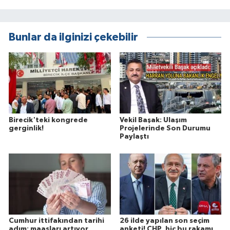
Bunlar da ilginizi çekebilir
Birecik'teki kongrede
Vekil Başak: Ulaşım
gerginlik!
Projelerinde Son Durumu
Paylaştı
Cumhur ittifakından tarihi
26 ilde yapılan son seçim
adım: maaşları artıyor
anketi! CHP, hiç bu rakamı