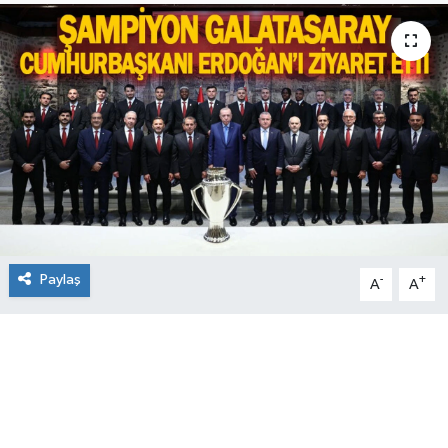
Paylaş
-
+
A
A