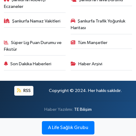
Eczaneler
Şanlıurfa Namaz Vakitleri
Şanlıurfa Trafik Yoğunluk
Haritası
Süper Lig Puan Durumu ve
Tüm Manşetler
Fikstür
Son Dakika Haberleri
Haber Arşivi
RSS
Copyright © 2024. Her hakkı saklıdır.
Haber Yazılımı:
TE Bilişim
A Life Sağlık Grubu