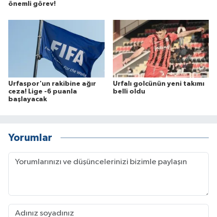
önemli görev!
Urfaspor'un rakibine ağır
Urfalı golcünün yeni takımı
ceza! Lige -6 puanla
belli oldu
başlayacak
Yorumlar