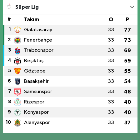
Süper Lig
#
Takım
O
P
1
Galatasaray
33
77
2
Fenerbahçe
33
73
3
Trabzonspor
33
69
4
Beşiktaş
33
59
5
Göztepe
33
55
6
Başakşehir
33
54
7
Samsunspor
33
48
8
Rizespor
33
40
9
Konyaspor
33
40
10
Alanyaspor
33
37