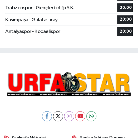
Trabzonspor - Gençlerbirliği S.K.
20:00
Kasımpaşa - Galatasaray
20:00
Antalyaspor - Kocaelispor
20:00
Şanlıurfa Nöbetçi
Şanlıurfa Hava Durumu