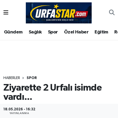
ASAYİS
Şanlıurfa Nöbetçi Eczaneler
Gündem
Sağlık
Spor
Özel Haber
Eğitim
R
ÇEVRE
Şanlıurfa Hava Durumu
DUNYA
Şanlıurfa Namaz Vakitleri
Eğitim
Şanlıurfa Trafik Yoğunluk Haritası
Ekonomi
Süper Lig Puan Durumu ve Fikstür
HABERLER
SPOR
Ziyarette 2 Urfalı isimde
Gündem
Tüm Manşetler
vardı...
Kültür
Son Dakika Haberleri
18.05.2026 - 16:32
Magazin
Haber Arşivi
YAYINLANMA