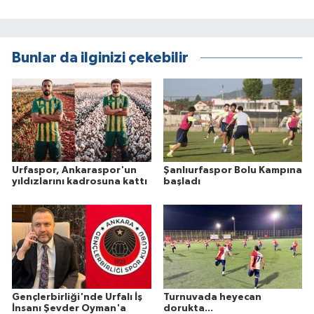
Bunlar da ilginizi çekebilir
Urfaspor, Ankaraspor'un
Şanlıurfaspor Bolu Kampına
yıldızlarını kadrosuna kattı
başladı
Gençlerbirliği'nde Urfalı İş
Turnuvada heyecan
İnsanı Şevder Oyman'a
dorukta...