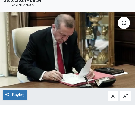
26.07.2024 - 08:54
YAYINLANMA
Paylaş
-
+
A
A