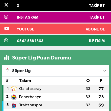
X
TAKIP ET
INSTAGRAM
TAKIP ET
YOUTUBE
ABONE OL
0542 588 1363
İLETIŞIM
Süper Lig Puan Durumu
Süper Lig
#
Takım
O
P
1
Galatasaray
33
77
2
Fenerbahçe
33
73
3
Trabzonspor
33
69