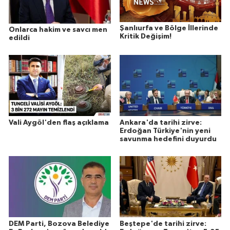
Şanlıurfa ve Bölge İllerinde
Onlarca hakim ve savcı men
Kritik Değişim!
edildi
Vali Aygöl'den flaş açıklama
Ankara'da tarihi zirve:
Erdoğan Türkiye'nin yeni
savunma hedefini duyurdu
DEM Parti, Bozova Belediye
Beştepe'de tarihi zirve: