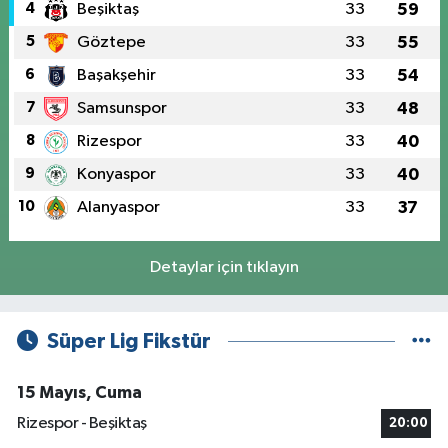
4
Beşiktaş
33
59
5
Göztepe
33
55
6
Başakşehir
33
54
7
Samsunspor
33
48
8
Rizespor
33
40
9
Konyaspor
33
40
10
Alanyaspor
33
37
Detaylar için tıklayın
Süper Lig Fikstür
15 Mayıs, Cuma
Rizespor - Beşiktaş
20:00