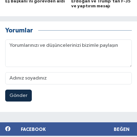
Eş Başkanı'nı görevden aldı
Erdoğan ve Trump'tan F-35
ve yaptırım mesajı
Yorumlar
Gönder
FACEBOOK
BEĞEN