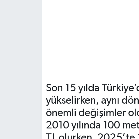
Son 15 yılda Türkiye’d
yükselirken, aynı dö
önemli değişimler ol
2010 yılında 100 met
TL olurken, 2025’te 3