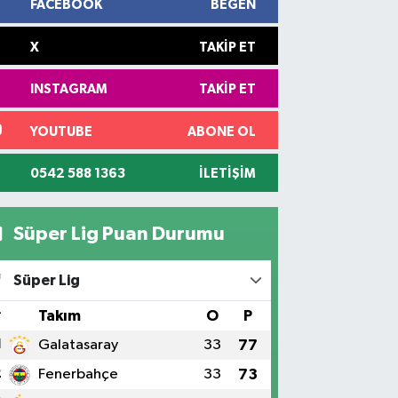
FACEBOOK
BEĞEN
X
TAKIP ET
INSTAGRAM
TAKIP ET
YOUTUBE
ABONE OL
0542 588 1363
İLETIŞIM
Süper Lig Puan Durumu
Süper Lig
#
Takım
O
P
1
Galatasaray
33
77
2
Fenerbahçe
33
73