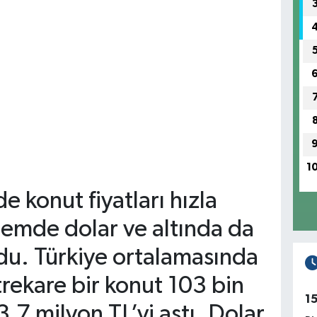
1
e konut fiyatları hızla
nemde dolar ve altında da
du. Türkiye ortalamasında
rekare bir konut 103 bin
1
,7 milyon TL’yi aştı. Dolar