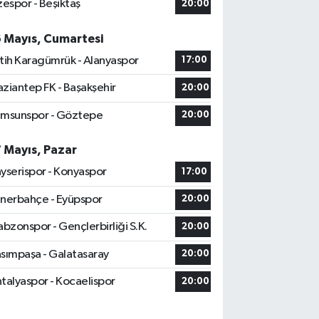
zespor - Beşiktaş
20:00
6 Mayıs, Cumartesi
tih Karagümrük - Alanyaspor
17:00
ziantep FK - Başakşehir
20:00
msunspor - Göztepe
20:00
7 Mayıs, Pazar
yserispor - Konyaspor
17:00
nerbahçe - Eyüpspor
20:00
abzonspor - Gençlerbirliği S.K.
20:00
sımpaşa - Galatasaray
20:00
talyaspor - Kocaelispor
20:00