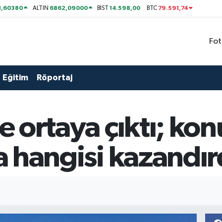
1,60380
6862,09000
14.598,00
79.591,74
ALTIN
BİST
BTC
Fot
Eğitim
Röportaj
ne ortaya çıktı; kon
la hangisi kazandır