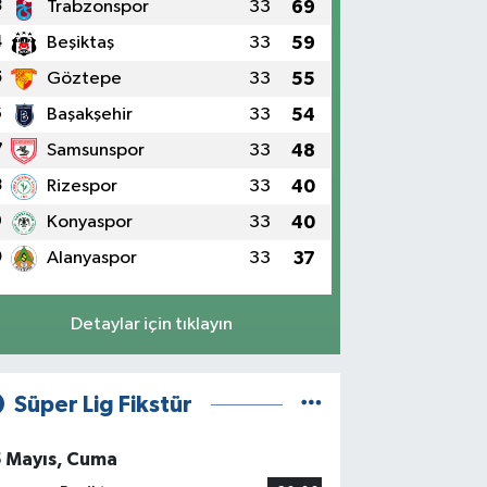
3
Trabzonspor
33
69
4
Beşiktaş
33
59
5
Göztepe
33
55
6
Başakşehir
33
54
7
Samsunspor
33
48
8
Rizespor
33
40
9
Konyaspor
33
40
0
Alanyaspor
33
37
Detaylar için tıklayın
Süper Lig Fikstür
5 Mayıs, Cuma