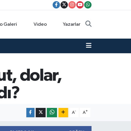
o Galeri
Video
Yazarlar
ut, dolar,
dı?
-
+
A
A