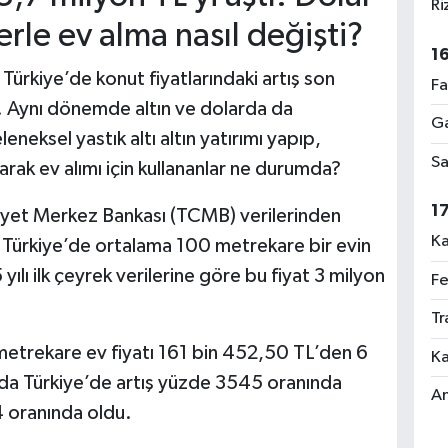
Ri
erle ev alma nasıl değişti?
1
Türkiye’de konut fiyatlarındaki artış son
Fa
i. Aynı dönemde altın ve dolarda da
Ga
eneksel yastık altı altın yatırımı yapıp,
Sa
rak ev alımı için kullananlar ne durumda?
1
et Merkez Bankası (TCMB) verilerinden
Ka
na Türkiye’de ortalama 100 metrekare bir evin
ılı ilk çeyrek verilerine göre bu fiyat 3 milyon
Fe
Tr
etrekare ev fiyatı 161 bin 452,50 TL’den 6
Ka
ılda Türkiye’de artış yüzde 3545 oranında
An
4 oranında oldu.