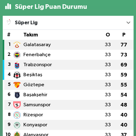
Süper Lig Puan Durumu
Süper Lig
#
Takım
O
P
1
Galatasaray
33
77
2
Fenerbahçe
33
73
3
Trabzonspor
33
69
4
Beşiktaş
33
59
5
Göztepe
33
55
6
Başakşehir
33
54
7
Samsunspor
33
48
8
Rizespor
33
40
9
Konyaspor
33
40
10
Alanyaspor
33
37