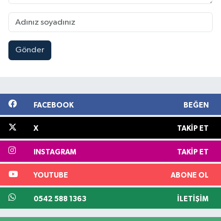
Gönder
FACEBOOK
BEĞEN
X
TAKIP ET
INSTAGRAM
TAKIP ET
YOUTUBE
ABONE OL
0542 588 1363
İLETIŞIM