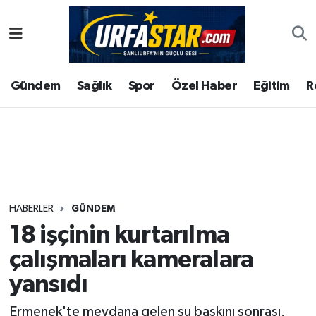
ASAYİS
Şanlıurfa Nöbetçi Eczaneler
Gündem
Sağlık
Spor
Özel Haber
Eğitim
R
ÇEVRE
Şanlıurfa Hava Durumu
DUNYA
Şanlıurfa Namaz Vakitleri
Eğitim
Şanlıurfa Trafik Yoğunluk Haritası
Ekonomi
Süper Lig Puan Durumu ve Fikstür
HABERLER
GÜNDEM
18 işçinin kurtarılma
Gündem
Tüm Manşetler
çalışmaları kameralara
Kültür
Son Dakika Haberleri
yansıdı
Magazin
Haber Arşivi
Ermenek'te meydana gelen su baskını sonrası,