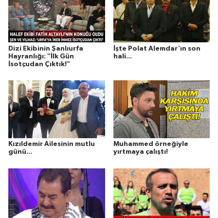
Dizi Ekibinin Şanlıurfa
İşte Polat Alemdar'ın son
Hayranlığı: "İlk Gün
hali...
İsotçudan Çıktık!"
Kızıldemir Ailesinin mutlu
Muhammed örneğiyle
günü...
yırtmaya çalıştı!