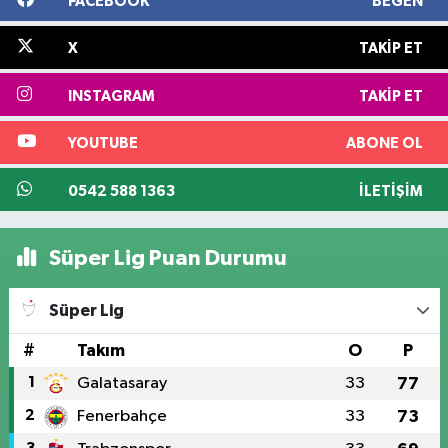
FACEBOOK
BEĞEN
X
TAKIP ET
INSTAGRAM
TAKIP ET
YOUTUBE
ABONE OL
0542 588 1363
İLETIŞIM
Süper Lig Puan Durumu
Süper Lig
#
Takım
O
P
1
Galatasaray
33
77
2
Fenerbahçe
33
73