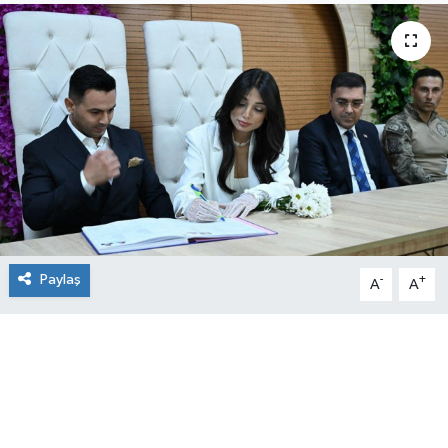
Paylaş
-
+
A
A