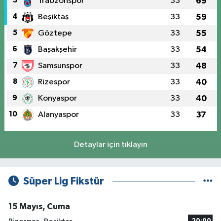
3
Trabzonspor
33
69
4
Beşiktaş
33
59
5
Göztepe
33
55
6
Başakşehir
33
54
7
Samsunspor
33
48
8
Rizespor
33
40
9
Konyaspor
33
40
10
Alanyaspor
33
37
Detaylar için tıklayın
Süper Lig Fikstür
15 Mayıs, Cuma