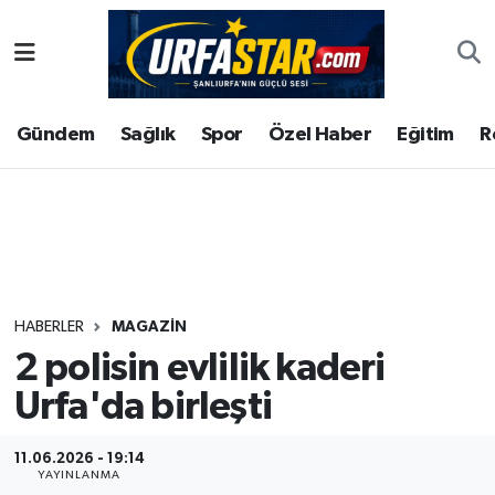
ASAYİS
Şanlıurfa Nöbetçi Eczaneler
Gündem
Sağlık
Spor
Özel Haber
Eğitim
R
ÇEVRE
Şanlıurfa Hava Durumu
DUNYA
Şanlıurfa Namaz Vakitleri
Eğitim
Şanlıurfa Trafik Yoğunluk Haritası
Ekonomi
Süper Lig Puan Durumu ve Fikstür
HABERLER
MAGAZIN
2 polisin evlilik kaderi
Gündem
Tüm Manşetler
Urfa'da birleşti
Kültür
Son Dakika Haberleri
11.06.2026 - 19:14
Magazin
Haber Arşivi
YAYINLANMA