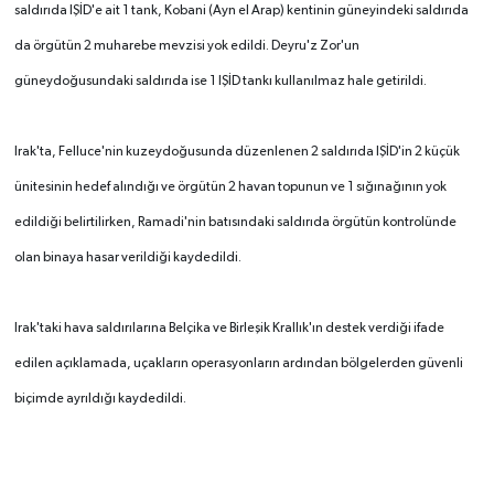
saldırıda IŞİD'e ait 1 tank, Kobani (Ayn el Arap) kentinin güneyindeki saldırıda
da örgütün 2 muharebe mevzisi yok edildi. Deyru'z Zor'un
güneydoğusundaki saldırıda ise 1 IŞİD tankı kullanılmaz hale getirildi.
Irak'ta, Felluce'nin kuzeydoğusunda düzenlenen 2 saldırıda IŞİD'in 2 küçük
ünitesinin hedef alındığı ve örgütün 2 havan topunun ve 1 sığınağının yok
edildiği belirtilirken, Ramadi'nin batısındaki saldırıda örgütün kontrolünde
olan binaya hasar verildiği kaydedildi.
Irak'taki hava saldırılarına Belçika ve Birleşik Krallık'ın destek verdiği ifade
edilen açıklamada, uçakların operasyonların ardından bölgelerden güvenli
biçimde ayrıldığı kaydedildi.