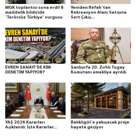
MGK toplantısı sona erdi! 8
Yeniden Refah'tan
maddelik bildiride
Rekreasyon Alanı Satışına
‘Terörsüz Türkiye’ vurgusu
Sert Çıkış...
EVREN SANAYİ'DE KİM
Şanlıurfa 20. Zırhlı Tugay
DENETİM YAPIYOR?
Komutanı emekliye ayrıldı
YAŞ 2026 Kararları
Balıklıgöl'e yakışacak proje
Açıklandı: İşte Kararlar...
hayata geçiyor