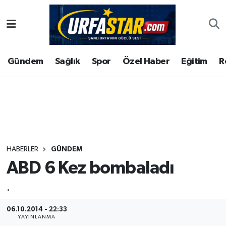
ASAYİS
Şanlıurfa Nöbetçi Eczaneler
Gündem
Sağlık
Spor
Özel Haber
Eğitim
R
ÇEVRE
Şanlıurfa Hava Durumu
DUNYA
Şanlıurfa Namaz Vakitleri
Eğitim
Şanlıurfa Trafik Yoğunluk Haritası
Ekonomi
Süper Lig Puan Durumu ve Fikstür
HABERLER
GÜNDEM
ABD 6 Kez bombaladı
Gündem
Tüm Manşetler
.
Kültür
Son Dakika Haberleri
06.10.2014 - 22:33
Magazin
Haber Arşivi
YAYINLANMA