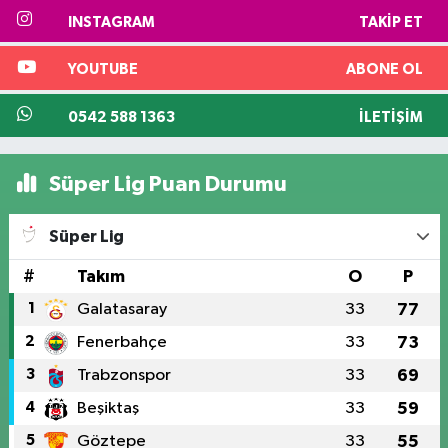
INSTAGRAM
TAKIP ET
YOUTUBE
ABONE OL
0542 588 1363
İLETIŞIM
Süper Lig Puan Durumu
Süper Lig
#
Takım
O
P
1
Galatasaray
33
77
2
Fenerbahçe
33
73
3
Trabzonspor
33
69
4
Beşiktaş
33
59
5
Göztepe
33
55