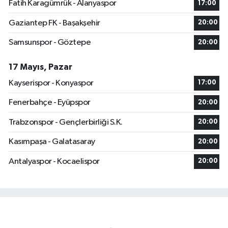
Fatih Karagümrük - Alanyaspor
17:00
Gaziantep FK - Başakşehir
20:00
Samsunspor - Göztepe
20:00
17 Mayıs, Pazar
Kayserispor - Konyaspor
17:00
Fenerbahçe - Eyüpspor
20:00
Trabzonspor - Gençlerbirliği S.K.
20:00
Kasımpaşa - Galatasaray
20:00
Antalyaspor - Kocaelispor
20:00