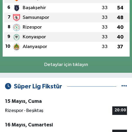
6
Başakşehir
33
54
7
Samsunspor
33
48
8
Rizespor
33
40
9
Konyaspor
33
40
10
Alanyaspor
33
37
Detaylar için tıklayın
Süper Lig Fikstür
15 Mayıs, Cuma
Rizespor - Beşiktaş
20:00
16 Mayıs, Cumartesi