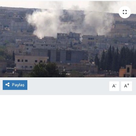
Paylaş
-
+
A
A