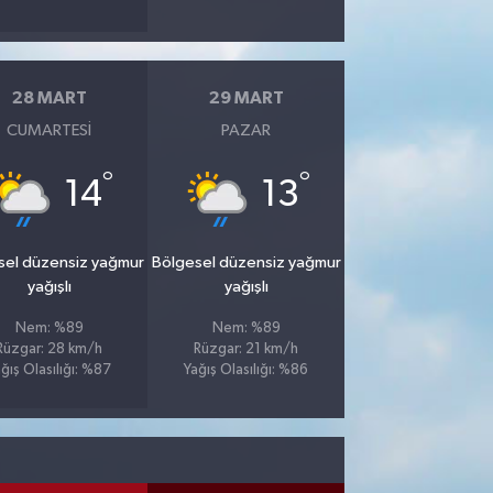
28 MART
29 MART
CUMARTESI
PAZAR
°
°
14
13
sel düzensiz yağmur
Bölgesel düzensiz yağmur
yağışlı
yağışlı
Nem: %89
Nem: %89
Rüzgar: 28 km/h
Rüzgar: 21 km/h
ğış Olasılığı: %87
Yağış Olasılığı: %86