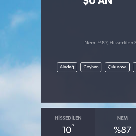
ŞU AN
Nem: %87, Hissedilen Sı
Aladağ
Ceyhan
Çukurova
HISSEDILEN
NEM
°
10
%87