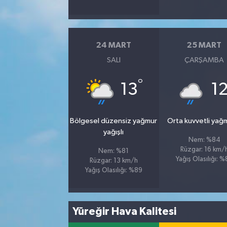
24 MART
25 MART
SALI
ÇARŞAMBA
°
13
1
Bölgesel düzensiz yağmur
Orta kuvvetli yağ
yağışlı
Nem: %84
Rüzgar: 16 km/
Nem: %81
Yağış Olasılığı: 
Rüzgar: 13 km/h
Yağış Olasılığı: %89
Yüreğir Hava Kalitesi