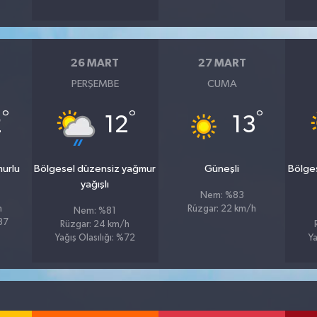
26 MART
27 MART
PERŞEMBE
CUMA
°
°
°
2
12
13
murlu
Bölgesel düzensiz yağmur
Güneşli
Bölge
yağışlı
Nem: %83
h
Rüzgar: 22 km/h
Nem: %81
%87
Rüzgar: 24 km/h
Yağış Olasılığı: %72
Ya