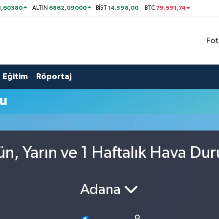
1,60380
6862,09000
14.598,00
79.591,74
ALTIN
BİST
BTC
Fot
Eğitim
Röportaj
mu
ün, Yarın ve 1 Haftalık Hava Du
Adana