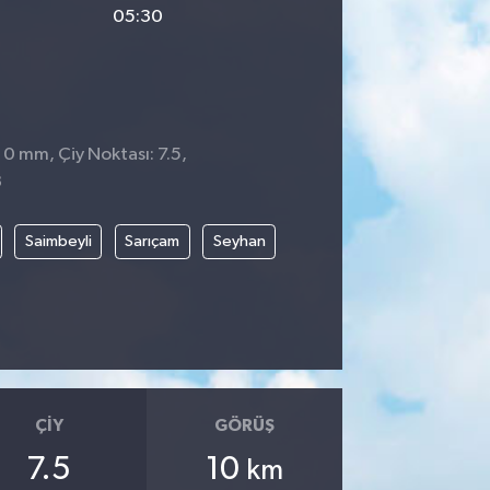
05:30
 0 mm, Çiy Noktası: 7.5,
3
Saimbeyli
Sarıçam
Seyhan
ÇIY
GÖRÜŞ
7.5
10
km