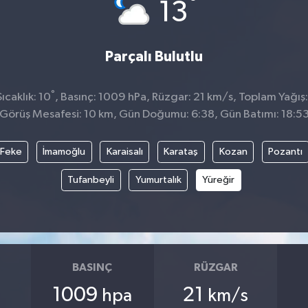
°
13
Parçalı Bulutlu
°
caklık: 10
, Basınç: 1009 hPa, Rüzgar: 21 km/s, Toplam Yağış:
Görüş Mesafesi: 10 km, Gün Doğumu: 6:38, Gün Batımı: 18:5
Feke
İmamoğlu
Karaisalı
Karataş
Kozan
Pozantı
Tufanbeyli
Yumurtalık
Yüreğir
BASINÇ
RÜZGAR
1009
21
hpa
km/s