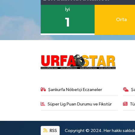
İyi
1
Orta
Şanlıurfa Nöbetçi Eczaneler
Ş
Süper Lig Puan Durumu ve Fikstür
Tü
RSS
Copyright © 2024. Her hakkı saklıdı