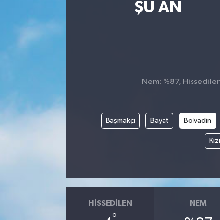
ŞU AN
Nem: %87, Hissedilen 
Başmakçı
Bayat
Bolvadin
Kız
HISSEDILEN
NEM
°