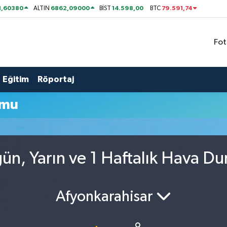
1,60380
6862,09000
14.598,00
79.591,74
ALTIN
BİST
BTC
Fot
Eğitim
Röportaj
umu
ün, Yarın ve 1 Haftalık Hava D
Afyonkarahisar