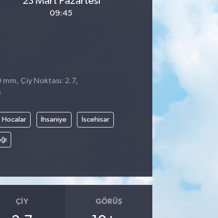
23 Mart Pazartesi
09:45
0 mm, Çiy Noktası: 2.7,
0
Hocalar
İhsaniye
İscehisar
ğı
ÇIY
GÖRÜŞ