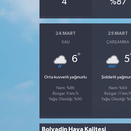
4
%87
24 MART
25 MART
SALI
ÇARŞAMBA
°
6
5
Orta kuvvetli yağmurlu
Şiddetli yağmur
Nem: %86
Nem: %94
Rüzgar: 9 km/h
Rüzgar: 11 km/
Yağış Olasılığı: %90
Yağış Olasılığı: 
Bolvadin Hava Kalitesi