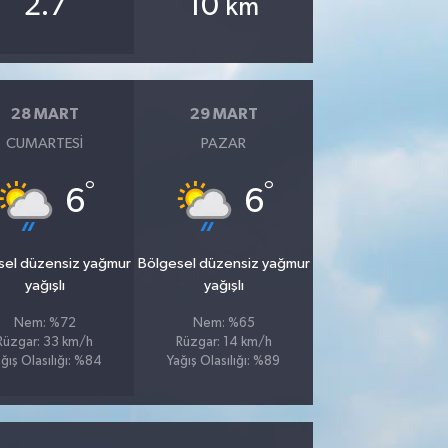
2.7
10
km
28 MART
29 MART
CUMARTESI
PAZAR
°
°
6
6
sel düzensiz yağmur
Bölgesel düzensiz yağmur
yağışlı
yağışlı
Nem: %72
Nem: %65
Rüzgar: 33 km/h
Rüzgar: 14 km/h
ğış Olasılığı: %84
Yağış Olasılığı: %89