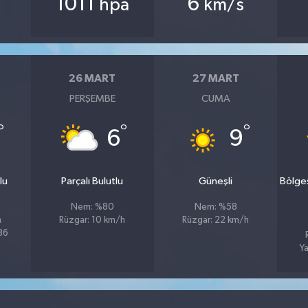
1011
6
hpa
km/s
26 MART
27 MART
PERŞEMBE
CUMA
°
°
°
6
9
lu
Parçalı Bulutlu
Güneşli
Bölge
Nem: %80
Nem: %58
h
Rüzgar: 10 km/h
Rüzgar: 22 km/h
%86
Ya