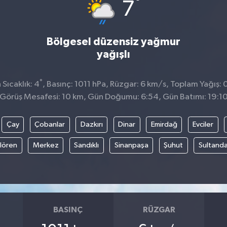
°
7
Bölgesel düzensiz yağmur
yağışlı
°
Sıcaklık: 4
, Basınç: 1011 hPa, Rüzgar: 6 km/s, Toplam Yağış: 
Görüş Mesafesi: 10 km, Gün Doğumu: 6:54, Gün Batımı: 19:1
Çay
Çobanlar
Dazkırı
Dinar
Emirdağ
Evciler
ılören
Merkez
Sandıklı
Sinanpaşa
Şuhut
Sultanda
BASINÇ
RÜZGAR