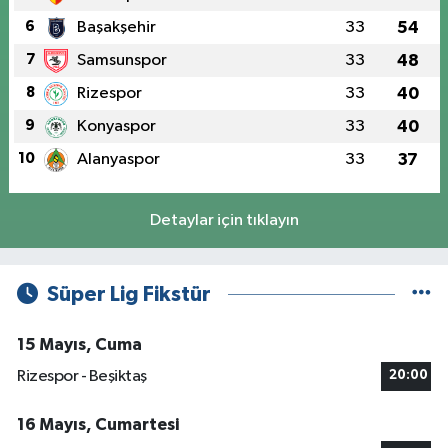
6
Başakşehir
33
54
7
Samsunspor
33
48
8
Rizespor
33
40
9
Konyaspor
33
40
10
Alanyaspor
33
37
Detaylar için tıklayın
Süper Lig Fikstür
15 Mayıs, Cuma
Rizespor - Beşiktaş
20:00
16 Mayıs, Cumartesi