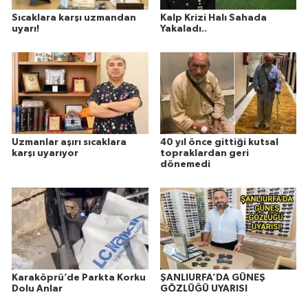
Sıcaklara karşı uzmandan
Kalp Krizi Halı Sahada
uyarı!
Yakaladı..
Uzmanlar aşırı sıcaklara
40 yıl önce gittiği kutsal
karşı uyarıyor
topraklardan geri
dönemedi
Karaköprü’de Parkta Korku
ŞANLIURFA’DA GÜNEŞ
Dolu Anlar
GÖZLÜĞÜ UYARISI