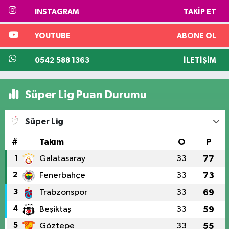
INSTAGRAM
TAKIP ET
YOUTUBE
ABONE OL
0542 588 1363
İLETIŞIM
Süper Lig Puan Durumu
Süper Lig
#
Takım
O
P
1
Galatasaray
33
77
2
Fenerbahçe
33
73
3
Trabzonspor
33
69
4
Beşiktaş
33
59
5
Göztepe
33
55