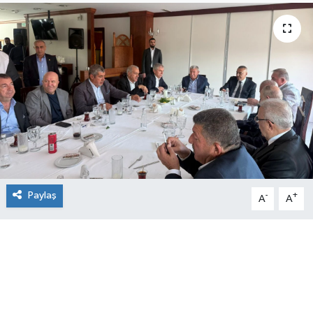
Paylaş
-
+
A
A