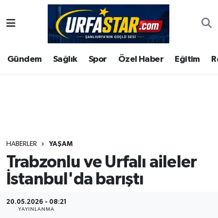
ASAYİS
Şanlıurfa Nöbetçi Eczaneler
Gündem
Sağlık
Spor
Özel Haber
Eğitim
R
ÇEVRE
Şanlıurfa Hava Durumu
DUNYA
Şanlıurfa Namaz Vakitleri
Eğitim
Şanlıurfa Trafik Yoğunluk Haritası
Ekonomi
Süper Lig Puan Durumu ve Fikstür
HABERLER
YAŞAM
Trabzonlu ve Urfalı aileler
Gündem
Tüm Manşetler
İstanbul'da barıştı
Kültür
Son Dakika Haberleri
20.05.2026 - 08:21
Magazin
Haber Arşivi
YAYINLANMA