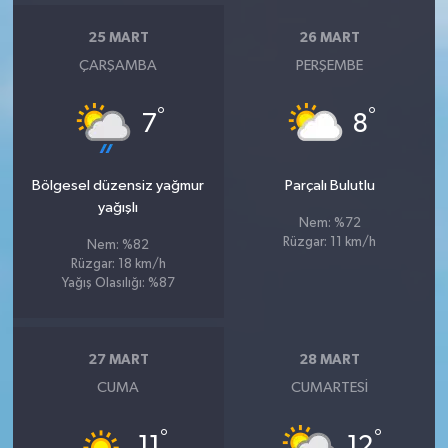
25 MART
26 MART
ÇARŞAMBA
PERŞEMBE
°
°
7
8
Bölgesel düzensiz yağmur
Parçalı Bulutlu
yağışlı
Nem: %72
Rüzgar: 11 km/h
Nem: %82
Rüzgar: 18 km/h
Yağış Olasılığı: %87
27 MART
28 MART
CUMA
CUMARTESI
°
°
11
12