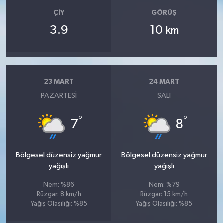
ÇIY
GÖRÜŞ
3.9
10
km
23 MART
24 MART
PAZARTESI
SALI
°
°
7
8
Bölgesel düzensiz yağmur
Bölgesel düzensiz yağmur
yağışlı
yağışlı
Nem: %86
Nem: %79
Rüzgar: 8 km/h
Rüzgar: 15 km/h
Yağış Olasılığı: %85
Yağış Olasılığı: %85