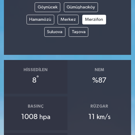
Göynücek
Gümüşhacıköy
Hamamözü
Merkez
Merzifon
Suluova
Taşova
HISSEDILEN
NEM
°
8
%87
BASINÇ
RÜZGAR
1008
11
hpa
km/s