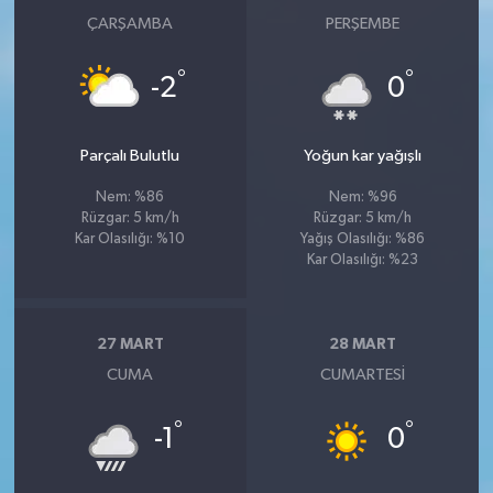
ÇARŞAMBA
PERŞEMBE
°
°
-2
0
Parçalı Bulutlu
Yoğun kar yağışlı
Nem: %86
Nem: %96
Rüzgar: 5 km/h
Rüzgar: 5 km/h
Kar Olasılığı: %10
Yağış Olasılığı: %86
Kar Olasılığı: %23
27 MART
28 MART
CUMA
CUMARTESI
°
°
-1
0