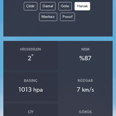
Çıldır
Damal
Göle
Hanak
Merkez
Posof
HISSEDILEN
NEM
°
2
%87
BASINÇ
RÜZGAR
1013
7
hpa
km/s
ÇIY
GÖRÜŞ