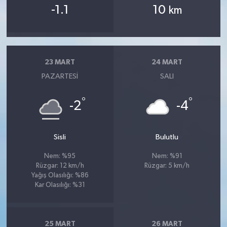
-1.1
10
km
23 MART
24 MART
PAZARTESI
SALI
°
°
-2
-4
Sisli
Bulutlu
Nem: %95
Nem: %91
Rüzgar: 12 km/h
Rüzgar: 5 km/h
Yağış Olasılığı: %86
Kar Olasılığı: %31
25 MART
26 MART