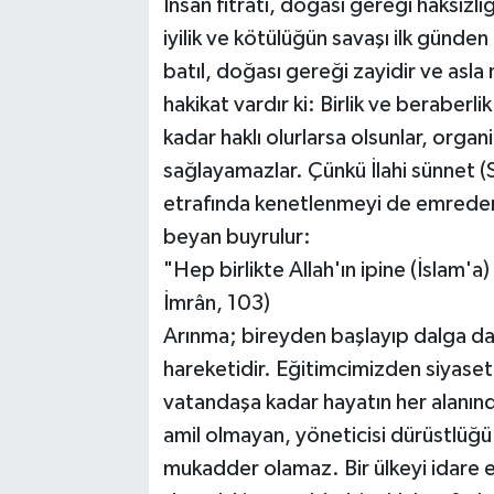
İnsan fıtratı, doğası gereği haksız
iyilik ve kötülüğün savaşı ilk günd
batıl, doğası gereği zayidir ve asla 
hakikat vardır ki: Birlik ve beraberl
kadar haklı olurlarsa olsunlar, organ
sağlayamazlar. Çünkü İlahi sünnet (S
etrafında kenetlenmeyi de emreder.
beyan buyrulur:
"Hep birlikte Allah'ın ipine (İslam'a)
İmrân, 103)
Arınma; bireyden başlayıp dalga dal
hareketidir. Eğitimcimizden siyaset
vatandaşa kadar hayatın her alanınd
amil olmayan, yöneticisi dürüstlüğü
mukadder olamaz. Bir ülkeyi idare 