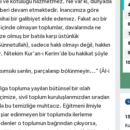
lığı ve kötülüğü hazmetmez. Ne var ki, dünyada
en beri devam etmektedir. İnancımıza göre
nihai bir galibiyet elde edemez. Fakat acı bir
ik içinde olmayan toplumlar, davalarında ne
ize olmuş bir batıla karşı üstünlük
ünnetullah), sadece haklı olmayı değil, hakkın
 Nitekim Kur'an-ı Kerim’de bu hakikat şöyle
1
 sımsıkı sarılın, parçalanıp bölünmeyin..." (Âl-i
ga topluma yayılan bütünsel bir ıslah
çimize, sivil toplum kuruluşlarımızdan sıradan
a bu temizliğe muhtacız. Eğitmeni ilmiyle
 şiar edinmeyen bir toplumda ilerleme
1
edenler o toplumun bağrından çıkıyorsa,
Ri