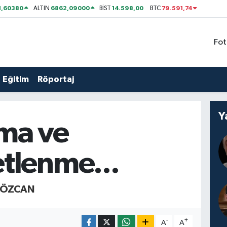
1,60380
6862,09000
14.598,00
79.591,74
ALTIN
BİST
BTC
Fot
Eğitim
Röportaj
Y
ma ve
tlenme...
M ÖZCAN
-
+
A
A