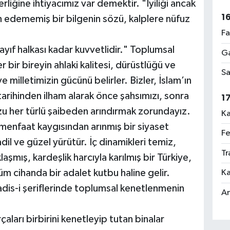
liğine ihtiyacımız var demektir. "İyiliği ancak
1
ah edememiş bir bilgenin sözü, kalplere nüfuz
Fa
zayıf halkası kadar kuvvetlidir." Toplumsal
Ga
 bir bireyin ahlaki kalitesi, dürüstlüğü ve
Sa
e milletimizin gücünü belirler. Bizler, İslam’ın
tarihinden ilham alarak önce şahsımızı, sonra
1
u her türlü şaibeden arındırmak zorundayız.
Ka
 menfaat kaygısından arınmış bir siyaset
Fe
dil ve güzel yürütür. İç dinamikleri temiz,
Tr
şmış, kardeşlik harcıyla karılmış bir Türkiye,
tüm cihanda bir adalet kutbu haline gelir.
Ka
dis-i şeriflerinde toplumsal kenetlenmenin
An
ları birbirini kenetleyip tutan binalar