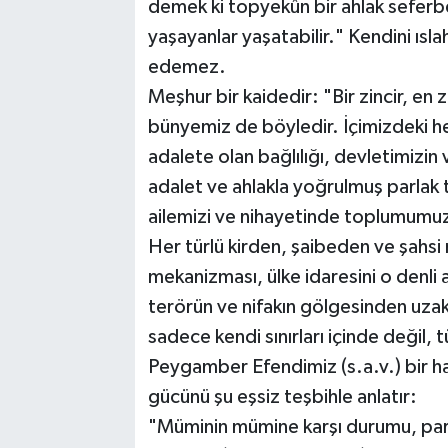
demek ki topyekûn bir ahlak seferber
yaşayanlar yaşatabilir." Kendini ısl
edemez.
Meşhur bir kaidedir: "Bir zincir, en 
bünyemiz de böyledir. İçimizdeki her
adalete olan bağlılığı, devletimizin v
adalet ve ahlakla yoğrulmuş parlak 
ailemizi ve nihayetinde toplumumuz
Her türlü kirden, şaibeden ve şahsi
mekanizması, ülke idaresini o denli a
terörün ve nifakın gölgesinden uzakla
sadece kendi sınırları içinde değil, 
Peygamber Efendimiz (s.a.v.) bir ha
gücünü şu eşsiz teşbihle anlatır:
"Müminin mümine karşı durumu, parça