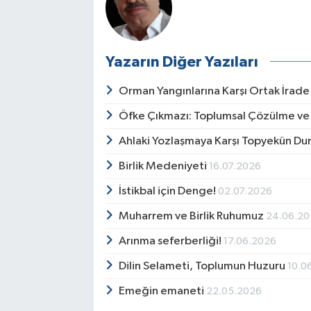
Yazarın Diğer Yazıları
Orman Yangınlarına Karşı Ortak İrad
Öfke Çıkmazı: Toplumsal Çözülme ve
Ahlaki Yozlaşmaya Karşı Topyekün Du
Birlik Medeniyeti
16.07.2026
İstikbal için Denge!
02.07.2026
Muharrem ve Birlik Ruhumuz
24.06.2
Arınma seferberliği!
17.06.2026
Dilin Selameti, Toplumun Huzuru
10.0
Emeğin emaneti
22.05.2026