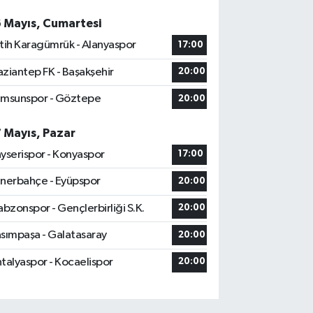
6 Mayıs, Cumartesi
tih Karagümrük - Alanyaspor
17:00
ziantep FK - Başakşehir
20:00
msunspor - Göztepe
20:00
7 Mayıs, Pazar
yserispor - Konyaspor
17:00
nerbahçe - Eyüpspor
20:00
abzonspor - Gençlerbirliği S.K.
20:00
sımpaşa - Galatasaray
20:00
talyaspor - Kocaelispor
20:00