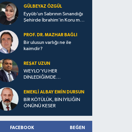
GÜLBEYAZ ÖZGÜL
Eyyûb’un Sabrının Sınandığı
Şehirde İbrahim’in Koru mu
Değdi Sana?
PROF. DR. MAZHAR BAĞLI
Bir ulusun varlığı ne ile
kaimdir?
REŞAT UZUN
WEYLO’YU HER
DİNLEDİĞİMDE…
EMEKLI ALBAY EMIN DURSUN
BİR KÖTÜLÜK, BİN İYİLİĞİN
ÖNÜNÜ KESER
FACEBOOK
BEĞEN