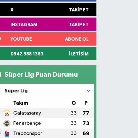
X
TAKIP ET
INSTAGRAM
TAKIP ET
YOUTUBE
ABONE OL
0542 588 1363
İLETIŞIM
Süper Lig Puan Durumu
Süper Lig
#
Takım
O
P
1
Galatasaray
33
77
2
Fenerbahçe
33
73
3
Trabzonspor
33
69