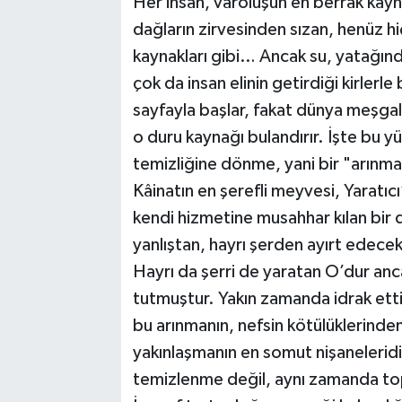
Her insan, varoluşun en berrak kayna
dağların zirvesinden sızan, henüz 
kaynakları gibi… Ancak su, yatağınd
çok da insan elinin getirdiği kirlerl
sayfayla başlar, fakat dünya meşgale
o duru kaynağı bulandırır. İşte bu y
temizliğine dönme, yani bir "arınma
Kâinatın en şerefli meyvesi, Yaratıcı
kendi hizmetine musahhar kılan bir 
yanlıştan, hayrı şerden ayırt edecek
Hayrı da şerri de yaratan O’dur ancak
tutmuştur. Yakın zamanda idrak ett
bu arınmanın, nefsin kötülüklerinden 
yakınlaşmanın en somut nişaneleridir
temizlenme değil, aynı zamanda top