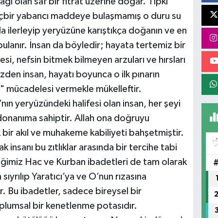
ğı olan saf bir fıtrat üzerine doğar. Tıpkı
hiçbir yabancı maddeye bulaşmamış o duru su
a ilerleyip yeryüzüne karıştıkça doğanın ve en
e bulanır. İnsan da böyledir; hayata tertemiz bir
si, nefsin bitmek bilmeyen arzuları ve hırsları
üzden insan, hayatı boyunca o ilk pınarın
" mücadelesi vermekle mükelleftir.
’nın yeryüzündeki halifesi olan insan, her şeyi
donanıma sahiptir. Allah ona doğruyu
 bir akıl ve muhakeme kabiliyeti bahşetmiştir.
 insanı bu zıtlıklar arasında bir tercihe tabi
iğimiz Hac ve Kurban ibadetleri de tam olarak
sıyrılıp Yaratıcı’ya ve O’nun rızasına
. Bu ibadetler, sadece bireysel bir
lumsal bir kenetlenme potasıdır.