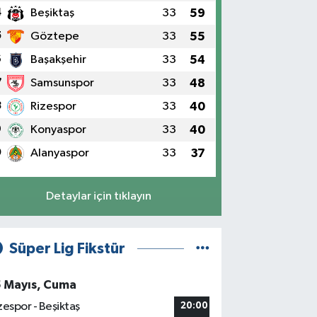
4
Beşiktaş
33
59
5
Göztepe
33
55
6
Başakşehir
33
54
7
Samsunspor
33
48
8
Rizespor
33
40
9
Konyaspor
33
40
0
Alanyaspor
33
37
Detaylar için tıklayın
Süper Lig Fikstür
5 Mayıs, Cuma
zespor - Beşiktaş
20:00