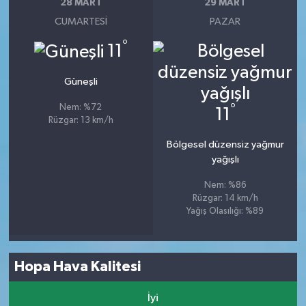
28 MART
29 MART
CUMARTESI
PAZAR
°
11
Güneşli
°
Nem: %72
11
Rüzgar: 13 km/h
Bölgesel düzensiz yağmur
yağışlı
Nem: %86
Rüzgar: 14 km/h
Yağış Olasılığı: %89
Hopa Hava Kalitesi
İyi