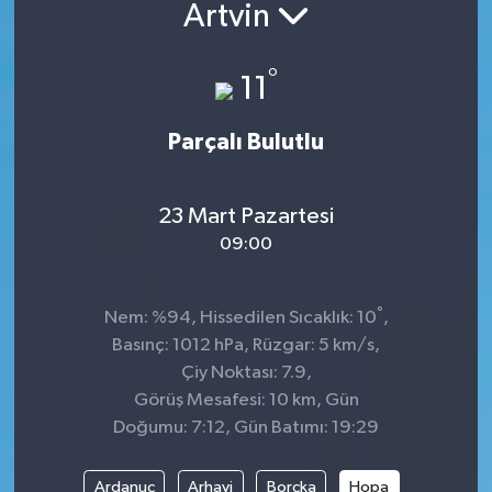
Artvin
°
11
Parçalı Bulutlu
23 Mart Pazartesi
09:00
°
Nem: %94, Hissedilen Sıcaklık: 10
,
Basınç: 1012 hPa, Rüzgar: 5 km/s,
Çiy Noktası: 7.9,
Görüş Mesafesi: 10 km, Gün
Doğumu: 7:12, Gün Batımı: 19:29
Ardanuç
Arhavi
Borçka
Hopa