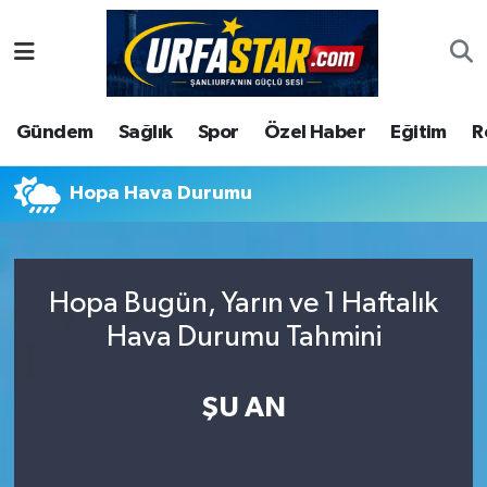
ASAYİS
Şanlıurfa Nöbetçi Eczaneler
Gündem
Sağlık
Spor
Özel Haber
Eğitim
R
ÇEVRE
Şanlıurfa Hava Durumu
DUNYA
Şanlıurfa Namaz Vakitleri
Hopa Hava Durumu
Eğitim
Şanlıurfa Trafik Yoğunluk Haritası
Hopa Bugün, Yarın ve 1 Haftalık
Ekonomi
Süper Lig Puan Durumu ve Fikstür
Hava Durumu Tahmini
Gündem
Tüm Manşetler
ŞU AN
Kültür
Son Dakika Haberleri
Magazin
Haber Arşivi