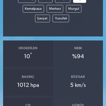
Kemalpaşa
Merkez
Murgul
Şavşat
Yusufeli
HISSEDILEN
NEM
°
10
%94
BASINÇ
RÜZGAR
1012
5
hpa
km/s
ÇIY
GÖRÜŞ