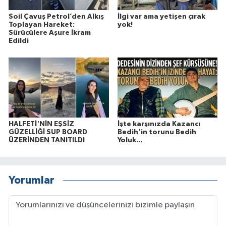
Soil Çavuş Petrol’den Alkış
İlgi var ama yetişen çırak
Toplayan Hareket:
yok!
Sürücülere Aşure İkram
Edildi
HALFETİ'NİN EŞSİZ
İşte karşınızda Kazancı
GÜZELLİĞİ SUP BOARD
Bedih'in torunu Bedih
ÜZERİNDEN TANITILDI
Yoluk...
Yorumlar