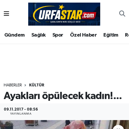
ASAYİS
Şanlıurfa Nöbetçi Eczaneler
Gündem
Sağlık
Spor
Özel Haber
Eğitim
R
ÇEVRE
Şanlıurfa Hava Durumu
DUNYA
Şanlıurfa Namaz Vakitleri
Eğitim
Şanlıurfa Trafik Yoğunluk Haritası
Ekonomi
Süper Lig Puan Durumu ve Fikstür
HABERLER
KÜLTÜR
Ayakları öpülecek kadın!...
Gündem
Tüm Manşetler
Kültür
Son Dakika Haberleri
09.11.2017 - 08:56
YAYINLANMA
Magazin
Haber Arşivi