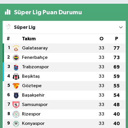
Süper Lig Puan Durumu
Süper Lig
#
Takım
O
P
1
Galatasaray
33
77
2
Fenerbahçe
33
73
3
Trabzonspor
33
69
4
Beşiktaş
33
59
5
Göztepe
33
55
6
Başakşehir
33
54
7
Samsunspor
33
48
8
Rizespor
33
40
9
Konyaspor
33
40