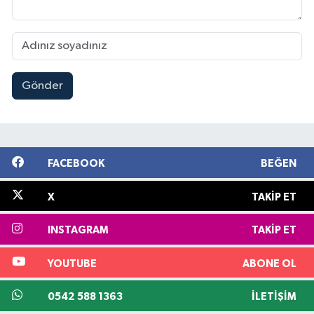
Gönder
FACEBOOK
BEĞEN
X
TAKIP ET
INSTAGRAM
TAKIP ET
YOUTUBE
ABONE OL
0542 588 1363
İLETIŞIM