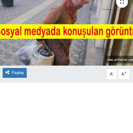
Paylaş
-
+
A
A