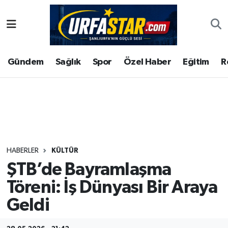
ASAYİS
Şanlıurfa Nöbetçi Eczaneler
Gündem
Sağlık
Spor
Özel Haber
Eğitim
R
ÇEVRE
Şanlıurfa Hava Durumu
DUNYA
Şanlıurfa Namaz Vakitleri
Eğitim
Şanlıurfa Trafik Yoğunluk Haritası
Ekonomi
Süper Lig Puan Durumu ve Fikstür
HABERLER
KÜLTÜR
ŞTB’de Bayramlaşma
Gündem
Tüm Manşetler
Töreni: İş Dünyası Bir Araya
Kültür
Son Dakika Haberleri
Geldi
Magazin
Haber Arşivi