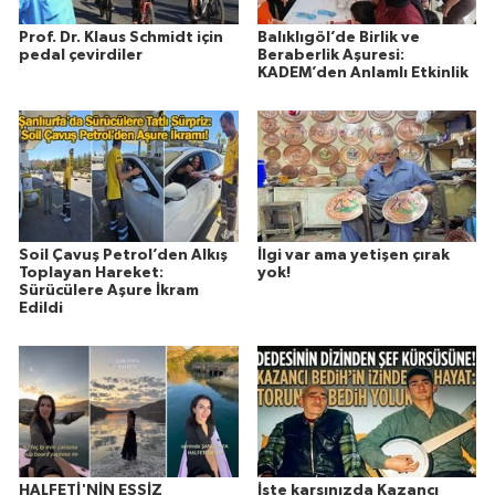
Prof. Dr. Klaus Schmidt için
Balıklıgöl’de Birlik ve
pedal çevirdiler
Beraberlik Aşuresi:
KADEM’den Anlamlı Etkinlik
Soil Çavuş Petrol’den Alkış
İlgi var ama yetişen çırak
Toplayan Hareket:
yok!
Sürücülere Aşure İkram
Edildi
HALFETİ'NİN EŞSİZ
İşte karşınızda Kazancı