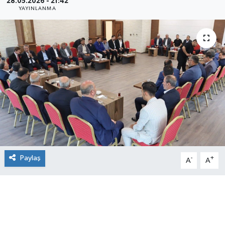
28.05.2026 - 21:42
YAYINLANMA
Paylaş
-
+
A
A