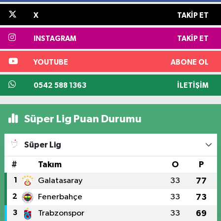
X
TAKIP ET
INSTAGRAM
TAKIP ET
YOUTUBE
ABONE OL
0542 588 1363
İLETIŞIM
Süper Lig Puan Durumu
Süper Lig
#
Takım
O
P
1
Galatasaray
33
77
2
Fenerbahçe
33
73
3
Trabzonspor
33
69