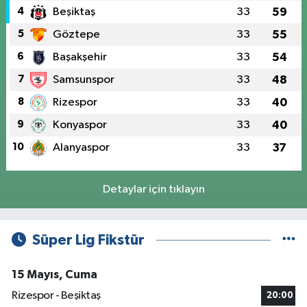
4
Beşiktaş
33
59
5
Göztepe
33
55
6
Başakşehir
33
54
7
Samsunspor
33
48
8
Rizespor
33
40
9
Konyaspor
33
40
10
Alanyaspor
33
37
Detaylar için tıklayın
Süper Lig Fikstür
15 Mayıs, Cuma
Rizespor - Beşiktaş
20:00