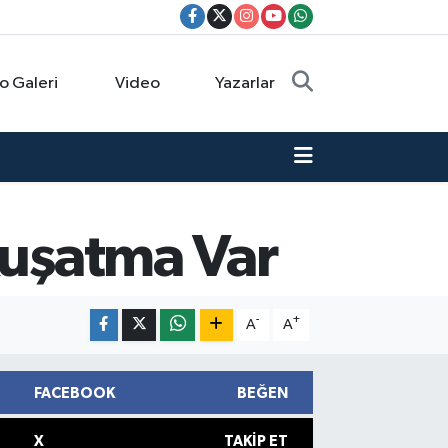
o Galeri
Video
Yazarlar
Kuşatma Var
-
+
A
A
FACEBOOK
BEĞEN
X
TAKIP ET