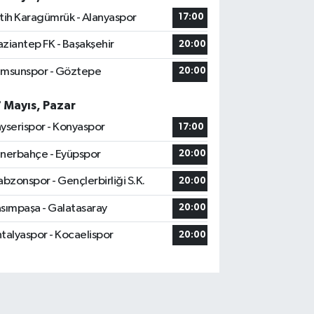
tih Karagümrük - Alanyaspor
17:00
ziantep FK - Başakşehir
20:00
msunspor - Göztepe
20:00
7 Mayıs, Pazar
yserispor - Konyaspor
17:00
nerbahçe - Eyüpspor
20:00
abzonspor - Gençlerbirliği S.K.
20:00
sımpaşa - Galatasaray
20:00
talyaspor - Kocaelispor
20:00