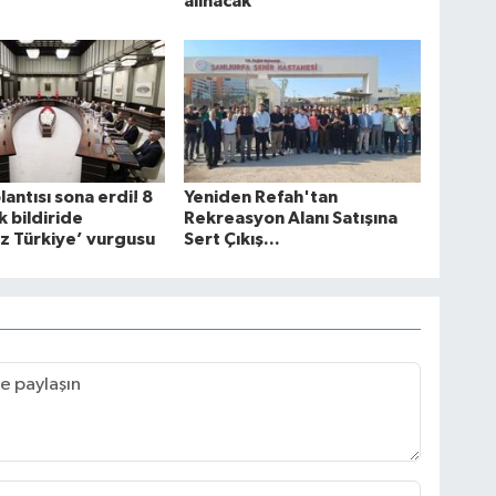
alınacak
antısı sona erdi! 8
Yeniden Refah'tan
 bildiride
Rekreasyon Alanı Satışına
z Türkiye’ vurgusu
Sert Çıkış...