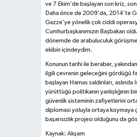
ve 7 Ekim'de başlayan son kriz, so
Daha önce de 2009'da, 2014'te Gazz
Gazze'ye yönelik çok ciddi opera
Cumhurbaşkanımızın Başbakan old
dönemde de arabuluculuk görüşmeler
ekibin içindeydim.
Konunun tarihi ile beraber, yakından
ilgili çevrenin geleceğini gördüğü f
başlayan Hamas saldırıları, aslında İs
yürüttüğü politikanın yanlışlığının bir 
güvenlik sisteminin zafiyetlerini or
diplomasi yoluyla ortaya koymaya çal
başarısızlık projesi olduğunu da gö
Kaynak: Akşam