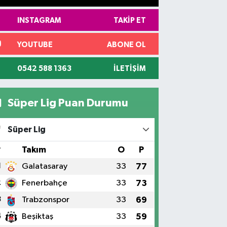
INSTAGRAM
TAKIP ET
YOUTUBE
ABONE OL
0542 588 1363
İLETIŞIM
Süper Lig Puan Durumu
Süper Lig
#
Takım
O
P
1
Galatasaray
33
77
2
Fenerbahçe
33
73
3
Trabzonspor
33
69
4
Beşiktaş
33
59