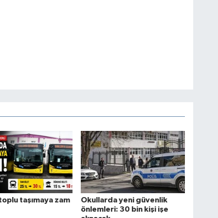
toplu taşımaya zam
Okullarda yeni güvenlik
önlemleri: 30 bin kişi işe