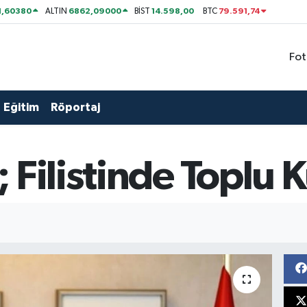
1,60380
6862,09000
14.598,00
79.591,74
ALTIN
BİST
BTC
Fot
Eğitim
Röportaj
 Filistinde Toplu 