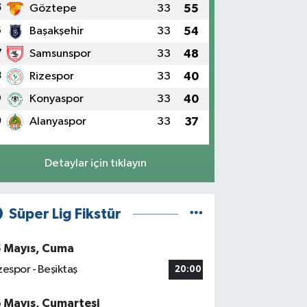
5
Göztepe
33
55
6
Başakşehir
33
54
7
Samsunspor
33
48
8
Rizespor
33
40
9
Konyaspor
33
40
0
Alanyaspor
33
37
Detaylar için tıklayın
Süper Lig Fikstür
5 Mayıs, Cuma
zespor - Beşiktaş
20:00
6 Mayıs, Cumartesi