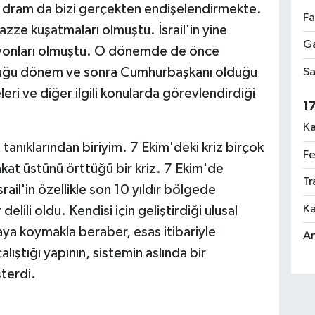
n dram da bizi gerçekten endişelendirmekte.
Fa
e kuşatmaları olmuştu. İsrail'in yine
Ga
syonları olmuştu. O dönemde de önce
uğu dönem ve sonra Cumhurbaşkanı olduğu
Sa
i ve diğer ilgili konularda görevlendirdiği
1
Ka
 tanıklarından biriyim. 7 Ekim'deki kriz birçok
Fe
akat üstünü örttüğü bir kriz. 7 Ekim'de
Tr
rail'in özellikle son 10 yıldır bölgede
Ka
delili oldu. Kendisi için geliştirdiği ulusal
taya koymakla beraber, esas itibariyle
An
ıştığı yapının, sistemin aslında bir
sterdi.