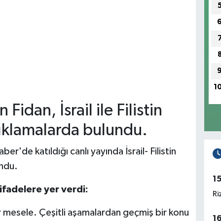
1
Fidan, İsrail ile Filistin
çıklamalarda bulundu.
er'de katıldığı canlı yayında İsrail- Filistin
undu.
1
ifadelere yer verdi:
Ri
bir mesele. Çeşitli aşamalardan geçmiş bir konu
1