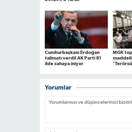
Cumhurbaşkanı Erdoğan
MGK topl
talimatı verdi! AK Parti 81
maddelik
ilde sahaya iniyor
‘Terörsü
Yorumlar