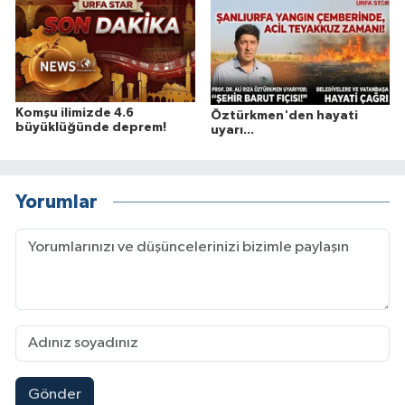
Komşu ilimizde 4.6
Öztürkmen'den hayati
büyüklüğünde deprem!
uyarı...
Yorumlar
Gönder