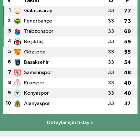
#
Takım
O
P
1
Galatasaray
33
77
2
Fenerbahçe
33
73
3
Trabzonspor
33
69
4
Beşiktaş
33
59
5
Göztepe
33
55
6
Başakşehir
33
54
7
Samsunspor
33
48
8
Rizespor
33
40
9
Konyaspor
33
40
10
Alanyaspor
33
37
Detaylar için tıklayın