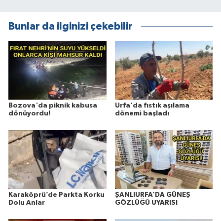
Bunlar da ilginizi çekebilir
Bozova'da piknik kabusa
Urfa'da fıstık aşılama
dönüyordu!
dönemi başladı
Karaköprü’de Parkta Korku
ŞANLIURFA’DA GÜNEŞ
Dolu Anlar
GÖZLÜĞÜ UYARISI