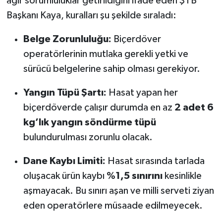
ağır sorumluluklar getirildiğini ifade eden ŞTB
Başkanı Kaya, kuralları şu şekilde sıraladı:
Belge Zorunluluğu:
Biçerdöver
operatörlerinin mutlaka gerekli yetki ve
sürücü belgelerine sahip olması gerekiyor.
Yangın Tüpü Şartı:
Hasat yapan her
biçerdöverde çalışır durumda en az
2 adet 6
kg’lık yangın söndürme tüpü
bulundurulması zorunlu olacak.
Dane Kaybı Limiti:
Hasat sırasında tarlada
oluşacak ürün kaybı
%1,5 sınırını
kesinlikle
aşmayacak. Bu sınırı aşan ve milli serveti ziyan
eden operatörlere müsaade edilmeyecek.