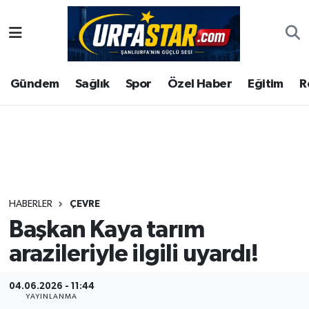
ASAYİS
Şanlıurfa Nöbetçi Eczaneler
Gündem
Sağlık
Spor
Özel Haber
Eğitim
R
ÇEVRE
Şanlıurfa Hava Durumu
DUNYA
Şanlıurfa Namaz Vakitleri
Eğitim
Şanlıurfa Trafik Yoğunluk Haritası
Ekonomi
Süper Lig Puan Durumu ve Fikstür
HABERLER
ÇEVRE
Başkan Kaya tarım
Gündem
Tüm Manşetler
arazileriyle ilgili uyardı!
Kültür
Son Dakika Haberleri
04.06.2026 - 11:44
Magazin
Haber Arşivi
YAYINLANMA