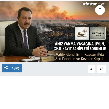
Paylaş
-
+
A
A