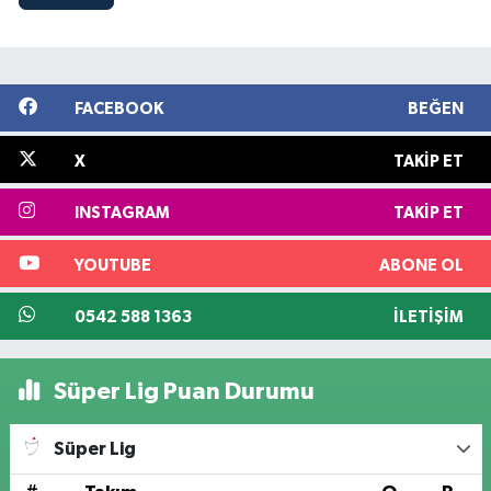
FACEBOOK
BEĞEN
X
TAKIP ET
INSTAGRAM
TAKIP ET
YOUTUBE
ABONE OL
0542 588 1363
İLETIŞIM
Süper Lig Puan Durumu
Süper Lig