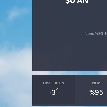
ŞU AN
Nem: %95, Hi
HISSEDILEN
NEM
°
-3
%95