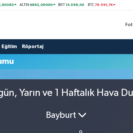
1,60380
6862,09000
14.598,00
79.591,74
ALTIN
BİST
BTC
Fot
Eğitim
Röportaj
rumu
ün, Yarın ve 1 Haftalık Hava D
Bayburt