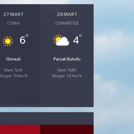
27 MART
28 MART
CUMA
CUMARTESI
°
°
6
4
Güneşli
Parçalı Bulutlu
Nem: %56
Nem: %80
Rüzgar: 19 km/h
Rüzgar: 34 km/h