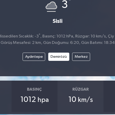
°
3
Sisli
°
ssedilen Sıcaklık: -3
, Basınç: 1012 hPa, Rüzgar: 10 km/s, Çiy 
Görüş Mesafesi: 2 km, Gün Doğumu: 6:20, Gün Batımı: 18:34
Aydıntepe
Demirözü
Merkez
BASINÇ
RÜZGAR
1012
10
hpa
km/s