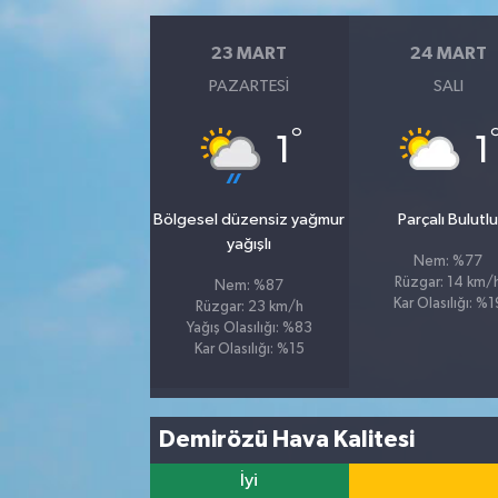
23 MART
24 MART
PAZARTESI
SALI
°
1
1
Bölgesel düzensiz yağmur
Parçalı Bulutl
yağışlı
Nem: %77
Rüzgar: 14 km/
Nem: %87
Kar Olasılığı: %1
Rüzgar: 23 km/h
Yağış Olasılığı: %83
Kar Olasılığı: %15
Demirözü Hava Kalitesi
İyi