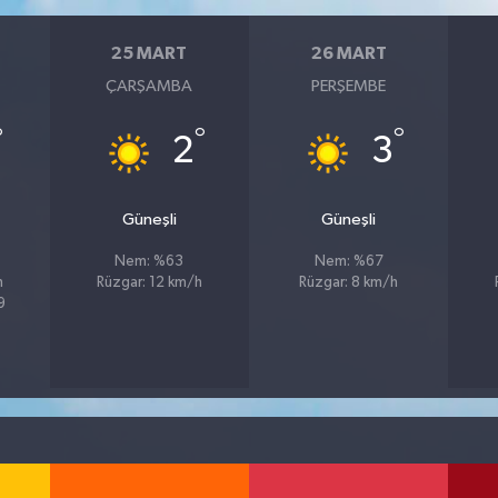
25 MART
26 MART
ÇARŞAMBA
PERŞEMBE
°
°
°
2
3
u
Güneşli
Güneşli
Nem: %63
Nem: %67
h
Rüzgar: 12 km/h
Rüzgar: 8 km/h
9