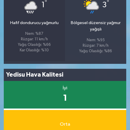
°
°
1
3
Hafif dondurucu yağmurlu
Bölgesel düzensiz yağmur
yağışlı
Nem: %87
Rüzgar: 11 km/h
Nem: %95
Yağış Olasılığı: %66
Rüzgar: 7 km/h
Kar Olasılığı: %10
Yağış Olasılığı: %86
Yedisu Hava Kalitesi
İyi
1
Orta