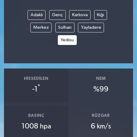
Adaklı
Genç
Karlıova
Kiğı
Merkez
Solhan
Yayladere
Yedisu
HISSEDILEN
NEM
°
-1
%99
BASINÇ
RÜZGAR
1008
6
hpa
km/s