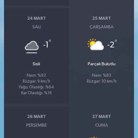
24 MART
25 MART
SALI
ÇARŞAMBA
°
°
-1
-2
Sisli
Parçalı Bulutlu
Nem: %93
Nem: %83
Rüzgar: 9 km/h
Rüzgar: 10 km/h
Yağış Olasılığı: %64
Kar Olasılığı: %16
26 MART
27 MART
PERŞEMBE
CUMA