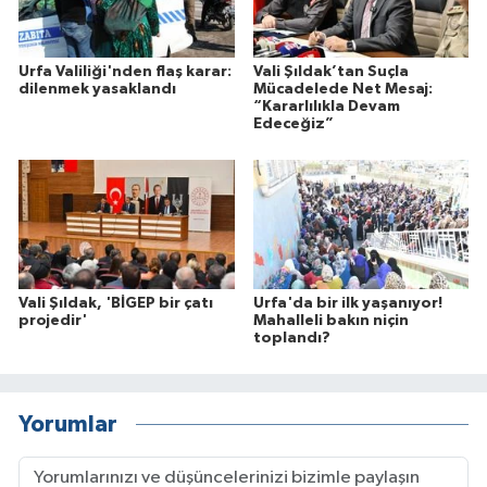
Urfa Valiliği'nden flaş karar:
Vali Şıldak’tan Suçla
dilenmek yasaklandı
Mücadelede Net Mesaj:
“Kararlılıkla Devam
Edeceğiz”
Vali Şıldak, 'BİGEP bir çatı
Urfa'da bir ilk yaşanıyor!
projedir'
Mahalleli bakın niçin
toplandı?
Yorumlar