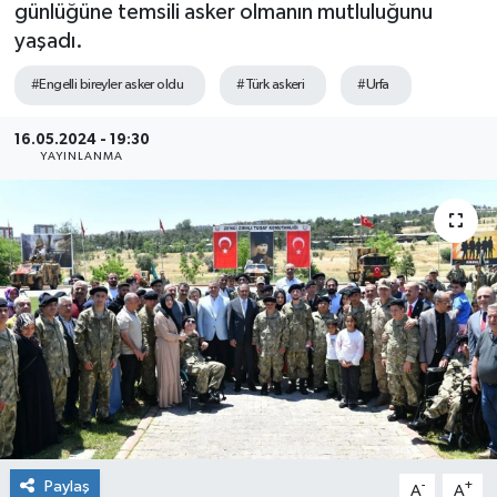
günlüğüne temsili asker olmanın mutluluğunu
yaşadı.
#Engelli bireyler asker oldu
#Türk askeri
#Urfa
16.05.2024 - 19:30
YAYINLANMA
Paylaş
-
+
A
A