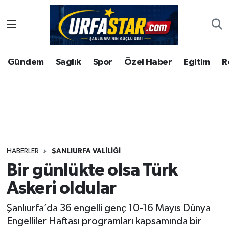
ASAYİS
Şanlıurfa Nöbetçi Eczaneler
Gündem
Sağlık
Spor
Özel Haber
Eğitim
R
ÇEVRE
Şanlıurfa Hava Durumu
DUNYA
Şanlıurfa Namaz Vakitleri
Eğitim
Şanlıurfa Trafik Yoğunluk Haritası
Ekonomi
Süper Lig Puan Durumu ve Fikstür
HABERLER
ŞANLIURFA VALİLİĞİ
Bir günlükte olsa Türk
Gündem
Tüm Manşetler
Askeri oldular
Kültür
Son Dakika Haberleri
Şanlıurfa’da 36 engelli genç 10-16 Mayıs Dünya
Engelliler Haftası programları kapsamında bir
Magazin
Haber Arşivi