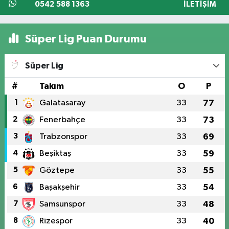
0542 588 1363
İLETIŞIM
Süper Lig Puan Durumu
Süper Lig
#
Takım
O
P
1
Galatasaray
33
77
2
Fenerbahçe
33
73
3
Trabzonspor
33
69
4
Beşiktaş
33
59
5
Göztepe
33
55
6
Başakşehir
33
54
7
Samsunspor
33
48
8
Rizespor
33
40