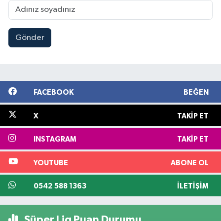
Gönder
FACEBOOK
BEĞEN
X
TAKIP ET
INSTAGRAM
TAKIP ET
YOUTUBE
ABONE OL
0542 588 1363
İLETIŞIM
Süper Lig Puan Durumu