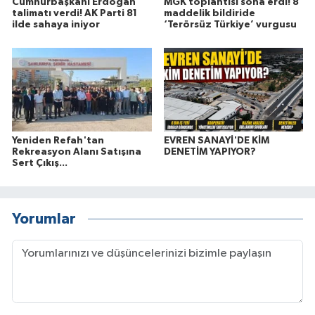
Cumhurbaşkanı Erdoğan
MGK toplantısı sona erdi! 8
talimatı verdi! AK Parti 81
maddelik bildiride
ilde sahaya iniyor
‘Terörsüz Türkiye’ vurgusu
Yeniden Refah'tan
EVREN SANAYİ'DE KİM
Rekreasyon Alanı Satışına
DENETİM YAPIYOR?
Sert Çıkış...
Yorumlar