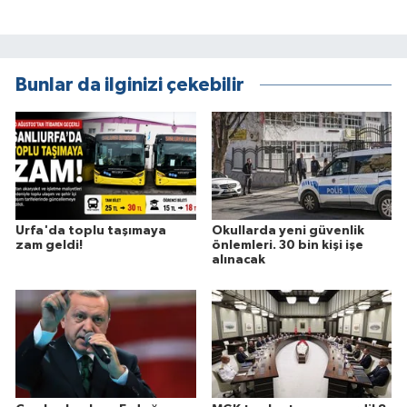
Bunlar da ilginizi çekebilir
Urfa'da toplu taşımaya
Okullarda yeni güvenlik
zam geldi!
önlemleri. 30 bin kişi işe
alınacak