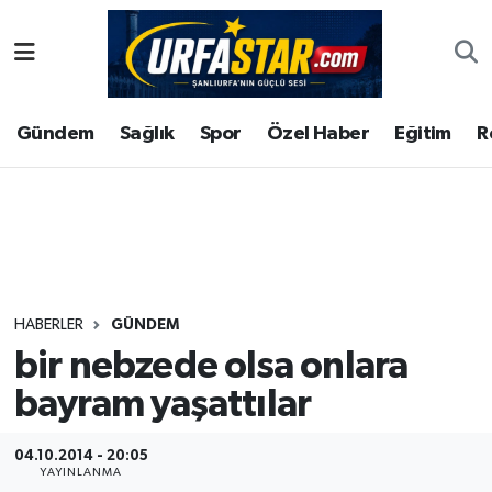
ASAYİS
Şanlıurfa Nöbetçi Eczaneler
Gündem
Sağlık
Spor
Özel Haber
Eğitim
R
ÇEVRE
Şanlıurfa Hava Durumu
DUNYA
Şanlıurfa Namaz Vakitleri
Eğitim
Şanlıurfa Trafik Yoğunluk Haritası
Ekonomi
Süper Lig Puan Durumu ve Fikstür
HABERLER
GÜNDEM
bir nebzede olsa onlara
Gündem
Tüm Manşetler
bayram yaşattılar
Kültür
Son Dakika Haberleri
04.10.2014 - 20:05
Magazin
Haber Arşivi
YAYINLANMA