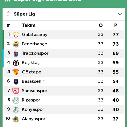
Süper Lig
#
Takım
O
P
1
Galatasaray
33
77
2
Fenerbahçe
33
73
3
Trabzonspor
33
69
4
Beşiktaş
33
59
5
Göztepe
33
55
6
Başakşehir
33
54
7
Samsunspor
33
48
8
Rizespor
33
40
9
Konyaspor
33
40
10
Alanyaspor
33
37