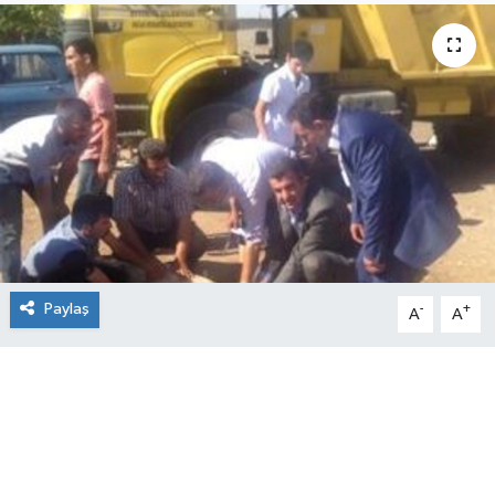
Paylaş
-
+
A
A