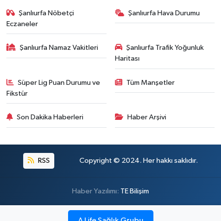
Şanlıurfa Nöbetçi
Şanlıurfa Hava Durumu
Eczaneler
Şanlıurfa Namaz Vakitleri
Şanlıurfa Trafik Yoğunluk
Haritası
Süper Lig Puan Durumu ve
Tüm Manşetler
Fikstür
Son Dakika Haberleri
Haber Arşivi
RSS
Copyright © 2024. Her hakkı saklıdır.
Haber Yazılımı:
TE Bilişim