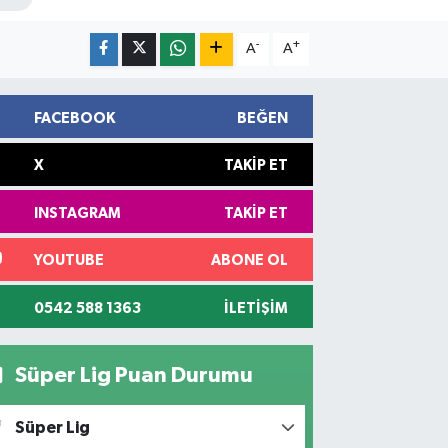
-
+
A
A
FACEBOOK
BEĞEN
X
TAKIP ET
INSTAGRAM
TAKIP ET
YOUTUBE
ABONE OL
0542 588 1363
İLETIŞIM
Süper Lig Puan Durumu
Süper Lig