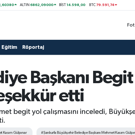
1,60380
6862,09000
14.598,00
79.591,74
ALTIN
BİST
BTC
Fot
Eğitim
Röportaj
diye Başkanı Begi
eşekkür etti
met begit yol çalışmasını inceledi, Büyük
i.
 Kasım Gülpınar
#Şanlıurfa Büyükşehir Belediye Başkanı Mehmet Kasım Gülpı