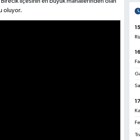
 Birecik ilçesinin en büyük mahallerinden olan
u oluyor.
1
Ri
1
Fa
Ga
Sa
1
Ka
Fe
Tr