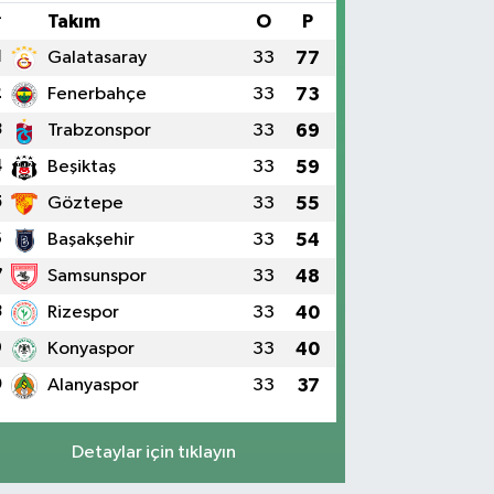
#
Takım
O
P
1
Galatasaray
33
77
2
Fenerbahçe
33
73
3
Trabzonspor
33
69
4
Beşiktaş
33
59
5
Göztepe
33
55
6
Başakşehir
33
54
7
Samsunspor
33
48
8
Rizespor
33
40
9
Konyaspor
33
40
0
Alanyaspor
33
37
Detaylar için tıklayın