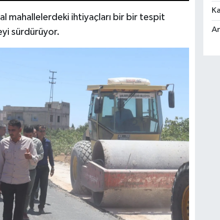
Ka
l mahallelerdeki ihtiyaçları bir bir tespit
An
yi sürdürüyor.