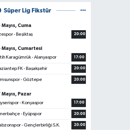
Süper Lig Fikstür
5 Mayıs, Cuma
zespor - Beşiktaş
20:00
6 Mayıs, Cumartesi
tih Karagümrük - Alanyaspor
17:00
ziantep FK - Başakşehir
20:00
msunspor - Göztepe
20:00
7 Mayıs, Pazar
yserispor - Konyaspor
17:00
nerbahçe - Eyüpspor
20:00
abzonspor - Gençlerbirliği S.K.
20:00