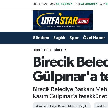
45,43620
53,38690
6
08-08-2026
USD
EUR
GBP
ASAYİS
Şanlıurfa Nöbetçi Eczaneler
ÇEVRE
Şanlıurfa Hava Durumu
Gündem
Sağlık
Spor
Özel Haber
DUNYA
Şanlıurfa Namaz Vakitleri
HABERLER
BİRECİK
Eğitim
Şanlıurfa Trafik Yoğunluk Haritası
Birecik Bele
Ekonomi
Süper Lig Puan Durumu ve Fikstür
Gülpınar'a t
Gündem
Tüm Manşetler
Birecik Belediye Başkanı Meh
Kültür
Son Dakika Haberleri
Kasım Gülpınar’a teşekkür ett
Magazin
Haber Arşivi
#Birecik Belediye Başkanı Mehmet Begit
#Mehmet