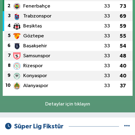
2
Fenerbahçe
33
73
3
Trabzonspor
33
69
4
Beşiktaş
33
59
5
Göztepe
33
55
6
Başakşehir
33
54
7
Samsunspor
33
48
8
Rizespor
33
40
9
Konyaspor
33
40
10
Alanyaspor
33
37
Detaylar için tıklayın
Süper Lig Fikstür