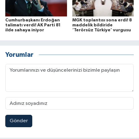
Cumhurbaşkanı Erdoğan
MGK toplantısı sona erdi! 8
talimatı verdi! AK Parti 81
maddelik bildiride
ilde sahaya iniyor
‘Terörsüz Türkiye’ vurgusu
Yorumlar
Gönder