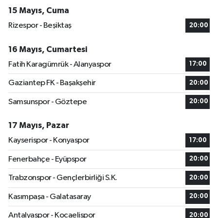
15 Mayıs, Cuma
Rizespor - Beşiktaş
20:00
16 Mayıs, Cumartesi
Fatih Karagümrük - Alanyaspor
17:00
Gaziantep FK - Başakşehir
20:00
Samsunspor - Göztepe
20:00
17 Mayıs, Pazar
Kayserispor - Konyaspor
17:00
Fenerbahçe - Eyüpspor
20:00
Trabzonspor - Gençlerbirliği S.K.
20:00
Kasımpaşa - Galatasaray
20:00
Antalyaspor - Kocaelispor
20:00