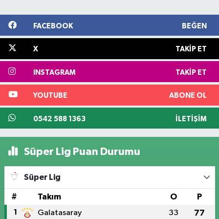
FACEBOOK
BEĞEN
X
TAKIP ET
INSTAGRAM
TAKIP ET
YOUTUBE
ABONE OL
0542 588 1363
İLETIŞIM
Süper Lig Puan Durumu
Süper Lig
#
Takım
O
P
1
Galatasaray
33
77