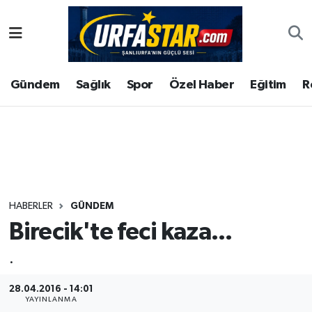
ASAYİS
Şanlıurfa Nöbetçi Eczaneler
Gündem
Sağlık
Spor
Özel Haber
Eğitim
R
ÇEVRE
Şanlıurfa Hava Durumu
DUNYA
Şanlıurfa Namaz Vakitleri
Eğitim
Şanlıurfa Trafik Yoğunluk Haritası
Ekonomi
Süper Lig Puan Durumu ve Fikstür
HABERLER
GÜNDEM
Birecik'te feci kaza...
Gündem
Tüm Manşetler
.
Kültür
Son Dakika Haberleri
28.04.2016 - 14:01
Magazin
Haber Arşivi
YAYINLANMA