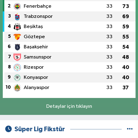
2
Fenerbahçe
33
73
3
Trabzonspor
33
69
4
Beşiktaş
33
59
5
Göztepe
33
55
6
Başakşehir
33
54
7
Samsunspor
33
48
8
Rizespor
33
40
9
Konyaspor
33
40
10
Alanyaspor
33
37
Detaylar için tıklayın
Süper Lig Fikstür