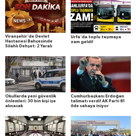
Viranşehir'de Devlet
Urfa'da toplu taşımaya
Hastanesi Bahçesinde
zam geldi!
Silahlı Dehşet: 2 Yaralı
Okullarda yeni güvenlik
Cumhurbaşkanı Erdoğan
önlemleri: 30 bin kişi işe
talimatı verdi! AK Parti 81
alınacak
ilde sahaya iniyor