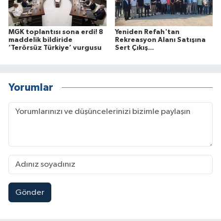
MGK toplantısı sona erdi! 8
Yeniden Refah'tan
maddelik bildiride
Rekreasyon Alanı Satışına
‘Terörsüz Türkiye’ vurgusu
Sert Çıkış...
Yorumlar
Gönder