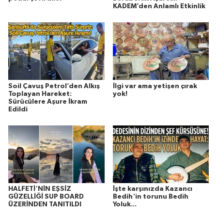
KADEM’den Anlamlı Etkinlik
Soil Çavuş Petrol’den Alkış
İlgi var ama yetişen çırak
Toplayan Hareket:
yok!
Sürücülere Aşure İkram
Edildi
HALFETİ'NİN EŞSİZ
İşte karşınızda Kazancı
GÜZELLİĞİ SUP BOARD
Bedih'in torunu Bedih
ÜZERİNDEN TANITILDI
Yoluk...