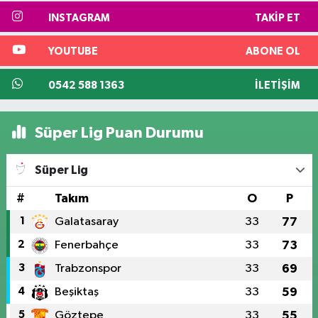
INSTAGRAM
TAKIP ET
YOUTUBE
ABONE OL
0542 588 1363
İLETIŞIM
Süper Lig Puan Durumu
Süper Lig
#
Takım
O
P
1
Galatasaray
33
77
2
Fenerbahçe
33
73
3
Trabzonspor
33
69
4
Beşiktaş
33
59
5
Göztepe
33
55