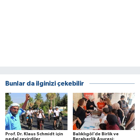
Bunlar da ilginizi çekebilir
Prof. Dr. Klaus Schmidt için
Balıklıgöl’de Birlik ve
pedal çevirdiler
Beraberlik Aşuresi: