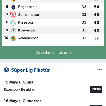
6
Başakşehir
33
54
7
Samsunspor
33
48
8
Rizespor
33
40
9
Konyaspor
33
40
10
Alanyaspor
33
37
Detaylar için tıklayın
Süper Lig Fikstür
15 Mayıs, Cuma
Rizespor - Beşiktaş
20:00
16 Mayıs, Cumartesi