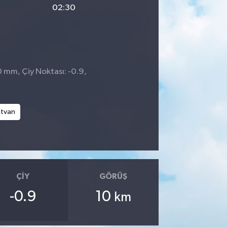
02:30
0 mm, Çiy Noktası: -0.9,
5
atvan
ÇIY
GÖRÜŞ
-0.9
10
km