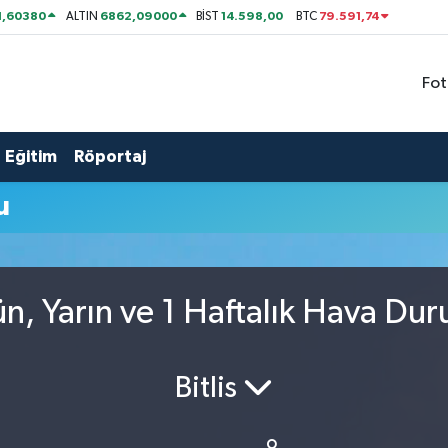
1,60380
6862,09000
14.598,00
79.591,74
ALTIN
BİST
BTC
Fot
Eğitim
Röportaj
u
n, Yarın ve 1 Haftalık Hava Du
Bitlis