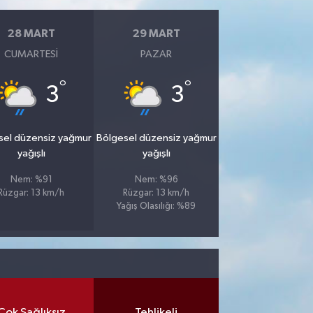
28 MART
29 MART
CUMARTESI
PAZAR
°
°
3
3
sel düzensiz yağmur
Bölgesel düzensiz yağmur
yağışlı
yağışlı
Nem: %91
Nem: %96
Rüzgar: 13 km/h
Rüzgar: 13 km/h
Yağış Olasılığı: %89
Çok Sağlıksız
Tehlikeli