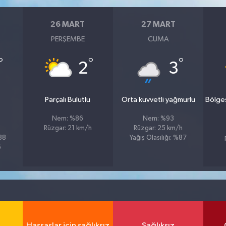
26 MART
27 MART
PERŞEMBE
CUMA
°
°
°
2
3
Parçalı Bulutlu
Orta kuvvetli yağmurlu
Bölge
Nem: %86
Nem: %93
Rüzgar: 21 km/h
Rüzgar: 25 km/h
%88
Yağış Olasılığı: %87
6
Hassaslar için sağlıksız
Sağlıksız