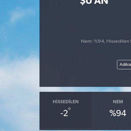
ŞU AN
Nem: %94, Hissedilen S
Adilc
HISSEDILEN
NEM
°
-2
%94