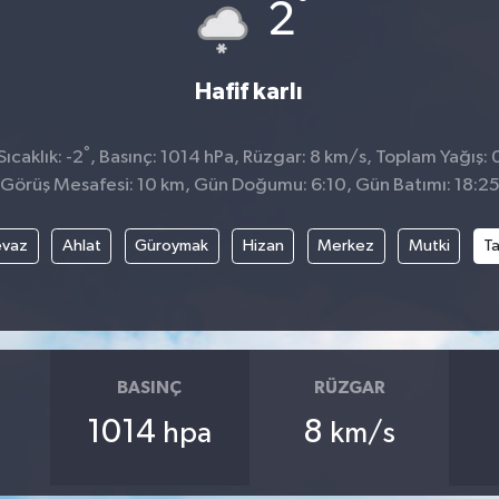
°
2
Hafif karlı
°
ıcaklık: -2
, Basınç: 1014 hPa, Rüzgar: 8 km/s, Toplam Yağış: 
Görüş Mesafesi: 10 km, Gün Doğumu: 6:10, Gün Batımı: 18:2
evaz
Ahlat
Güroymak
Hizan
Merkez
Mutki
T
BASINÇ
RÜZGAR
1014
8
hpa
km/s