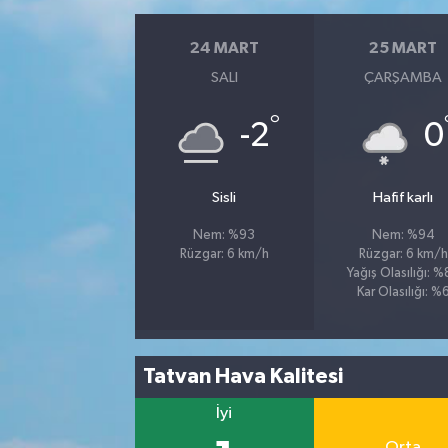
24 MART
25 MART
SALI
ÇARŞAMBA
°
-2
0
Sisli
Hafif karlı
Nem: %93
Nem: %94
Rüzgar: 6 km/h
Rüzgar: 6 km/h
Yağış Olasılığı: 
Kar Olasılığı: %
Tatvan Hava Kalitesi
İyi
Orta