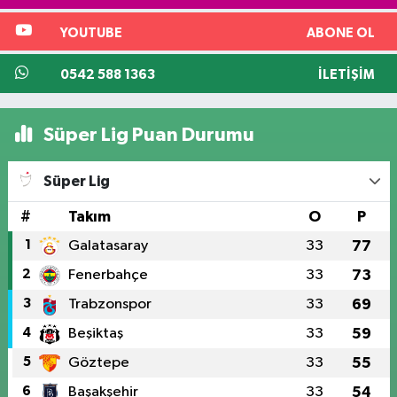
YOUTUBE
ABONE OL
0542 588 1363
İLETIŞIM
Süper Lig Puan Durumu
Süper Lig
#
Takım
O
P
1
Galatasaray
33
77
2
Fenerbahçe
33
73
3
Trabzonspor
33
69
4
Beşiktaş
33
59
5
Göztepe
33
55
6
Başakşehir
33
54