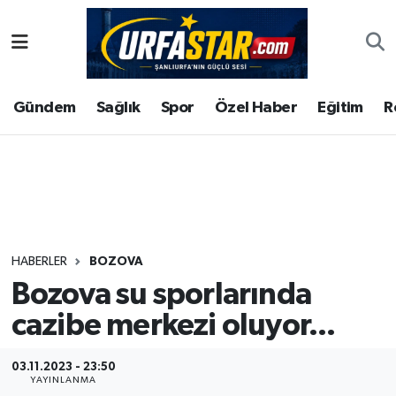
ASAYİS
Şanlıurfa Nöbetçi Eczaneler
Gündem
Sağlık
Spor
Özel Haber
Eğitim
R
ÇEVRE
Şanlıurfa Hava Durumu
DUNYA
Şanlıurfa Namaz Vakitleri
Eğitim
Şanlıurfa Trafik Yoğunluk Haritası
Ekonomi
Süper Lig Puan Durumu ve Fikstür
HABERLER
BOZOVA
Bozova su sporlarında
Gündem
Tüm Manşetler
cazibe merkezi oluyor...
Kültür
Son Dakika Haberleri
03.11.2023 - 23:50
Magazin
Haber Arşivi
YAYINLANMA