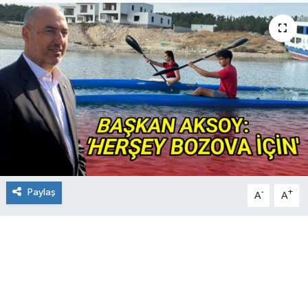
Paylaş
-
+
A
A