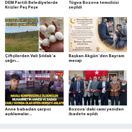
DEM Partili Belediyelerde
Tügva Bozova temsilcisi
Krizler Peş Peşe
seçildi
Çiftçilerden Vali Şıldak'a
Başkan Akgün'den Bayram
çağrı...
mesajı
Anne babadan çarpıcı
Bozova'daki cami yeniden
açıklamalar...
ibadete açıldı