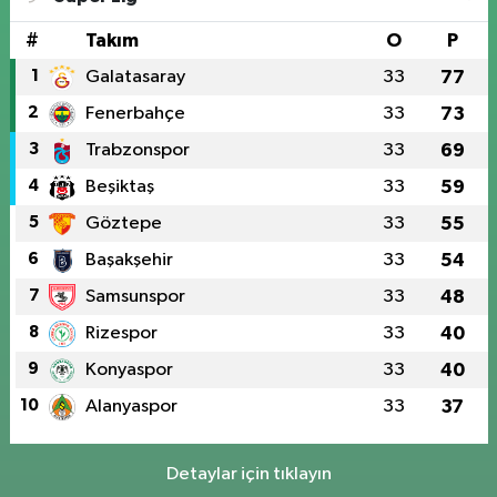
#
Takım
O
P
1
Galatasaray
33
77
2
Fenerbahçe
33
73
3
Trabzonspor
33
69
4
Beşiktaş
33
59
5
Göztepe
33
55
6
Başakşehir
33
54
7
Samsunspor
33
48
8
Rizespor
33
40
9
Konyaspor
33
40
10
Alanyaspor
33
37
Detaylar için tıklayın