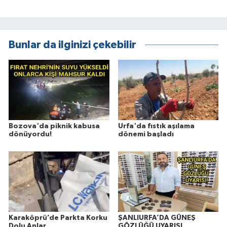
Bunlar da ilginizi çekebilir
Bozova'da piknik kabusa
Urfa'da fıstık aşılama
dönüyordu!
dönemi başladı
Karaköprü’de Parkta Korku
ŞANLIURFA’DA GÜNEŞ
Dolu Anlar
GÖZLÜĞÜ UYARISI