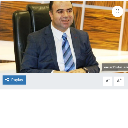
Paylaş
-
+
A
A