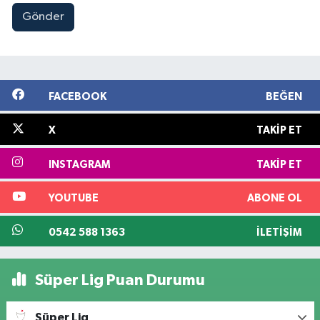
Gönder
FACEBOOK
BEĞEN
X
TAKIP ET
INSTAGRAM
TAKIP ET
YOUTUBE
ABONE OL
0542 588 1363
İLETIŞIM
Süper Lig Puan Durumu
Süper Lig