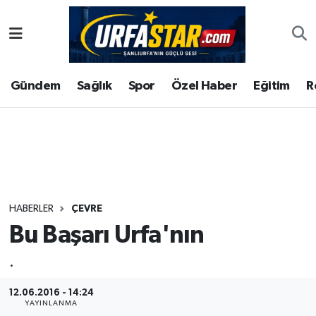
ASAYİS
Şanlıurfa Nöbetçi Eczaneler
Gündem
Sağlık
Spor
Özel Haber
Eğitim
R
ÇEVRE
Şanlıurfa Hava Durumu
DUNYA
Şanlıurfa Namaz Vakitleri
Eğitim
Şanlıurfa Trafik Yoğunluk Haritası
Ekonomi
Süper Lig Puan Durumu ve Fikstür
HABERLER
ÇEVRE
Bu Başarı Urfa'nın
Gündem
Tüm Manşetler
.
Kültür
Son Dakika Haberleri
12.06.2016 - 14:24
Magazin
Haber Arşivi
YAYINLANMA