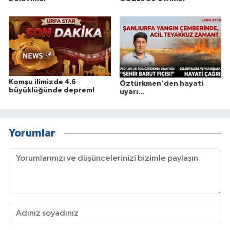
Komşu ilimizde 4.6
Öztürkmen'den hayati
büyüklüğünde deprem!
uyarı...
Yorumlar