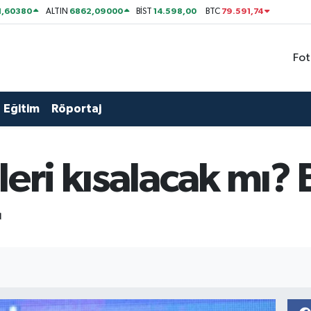
1,60380
6862,09000
14.598,00
79.591,74
ALTIN
BİST
BTC
Fot
Eğitim
Röportaj
leri kısalacak mı
r