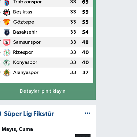
3
Trabzonspor
33
69
4
Beşiktaş
33
59
5
Göztepe
33
55
6
Başakşehir
33
54
7
Samsunspor
33
48
8
Rizespor
33
40
9
Konyaspor
33
40
0
Alanyaspor
33
37
Detaylar için tıklayın
Süper Lig Fikstür
5 Mayıs, Cuma