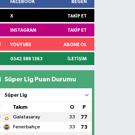
FACEBOOK
BEĞEN
X
TAKIP ET
INSTAGRAM
TAKIP ET
YOUTUBE
ABONE OL
0542 588 1363
İLETIŞIM
Süper Lig Puan Durumu
Süper Lig
#
Takım
O
P
1
Galatasaray
33
77
2
Fenerbahçe
33
73