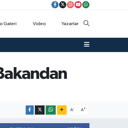
o Galeri
Video
Yazarlar
? Bakandan
-
+
A
A