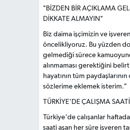
"BİZDEN BİR AÇIKLAMA GE
DİKKATE ALMAYIN"
Biz daima işçimizin ve işvere
öncelikliyoruz. Bu yüzden d
gelmediği sürece kamuoyunda
alınmaması gerektiğini belirt
hayatının tüm paydaşlarının o
sözlerime eklemek isterim."
TÜRKİYE'DE ÇALIŞMA SAATİ
Türkiye'de çalışanlar haftada
saati aşan her süre işveren ta