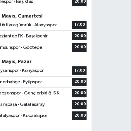
zespor - Beşiktaş
20:00
6 Mayıs, Cumartesi
tih Karagümrük - Alanyaspor
17:00
ziantep FK - Başakşehir
20:00
msunspor - Göztepe
20:00
7 Mayıs, Pazar
yserispor - Konyaspor
17:00
nerbahçe - Eyüpspor
20:00
abzonspor - Gençlerbirliği S.K.
20:00
sımpaşa - Galatasaray
20:00
talyaspor - Kocaelispor
20:00