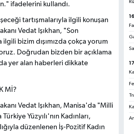
Ri
." ifadelerini kullandı.
1
şeceği tartışmalarıyla ilgili konuşan
Fa
akanı Vedat Işıkhan, "Son
Ga
 ilgili bizim dışımızda çokça yorum
Sa
oruz. Doğrudan bizden bir açıklama
 yer alan haberleri dikkate
1
Ka
Fe
K Mİ?
Tr
akanı Vedat Işıkhan, Manisa'da "Milli
Ka
Türkiye Yüzyılı'nın Kadınları,
An
lığıyla düzenlenen İş-Pozitif Kadın