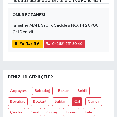
nöbetçi eczane adres, telefon ve konumları
ONUR ECZANESİ
İsmailler MAH. Sağlık Caddesi NO: 14 20700
Çal Denizli
Yol Tarifi Al
0 (258) 751 30 40
DENIZLI DIĞER İLÇELER
Acıpayam
Babadağ
Baklan
Bekilli
Beyağaç
Bozkurt
Buldan
Çal
Çameli
Çardak
Çivril
Güney
Honaz
Kale