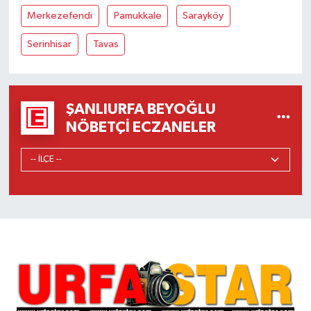
Merkezefendi
Pamukkale
Sarayköy
Serinhisar
Tavas
ŞANLIURFA BEYOĞLU
NÖBETÇI ECZANELER