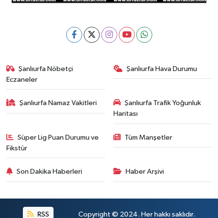
Şanlıurfa Nöbetçi
Şanlıurfa Hava Durumu
Eczaneler
Şanlıurfa Namaz Vakitleri
Şanlıurfa Trafik Yoğunluk
Haritası
Süper Lig Puan Durumu ve
Tüm Manşetler
Fikstür
Son Dakika Haberleri
Haber Arşivi
RSS
Copyright © 2024. Her hakkı saklıdır.