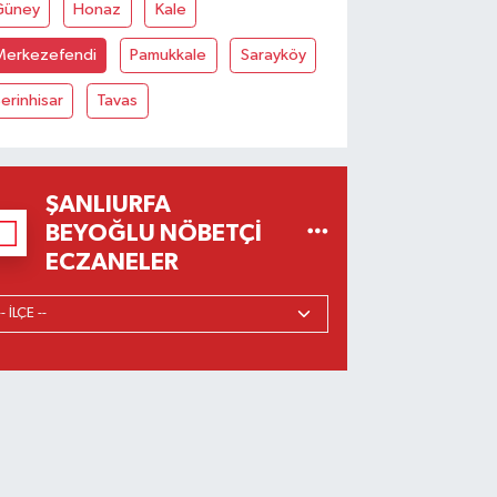
Güney
Honaz
Kale
Merkezefendi
Pamukkale
Sarayköy
erinhisar
Tavas
ŞANLIURFA
BEYOĞLU NÖBETÇI
ECZANELER