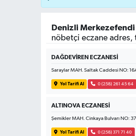
Denizli Merkezefendi
nöbetçi eczane adres, 
DAĞDEVİREN ECZANESİ
Saraylar MAH. Saltak Caddesi NO: 1
Yol Tarifi Al
0 (258) 261 45 64
ALTINOVA ECZANESİ
Şemikler MAH. Cinkaya Bulvarı NO: 3
Yol Tarifi Al
0 (258) 371 71 40