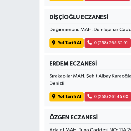
DİŞÇİOĞLU ECZANESİ
Değirmenönü MAH. Dumlupınar Cadde
Yol Tarifi Al
0 (258) 265 32 91
ERDEM ECZANESİ
Sırakapılar MAH. Şehit Albay Karao
Denizli
Yol Tarifi Al
0 (258) 261 45 60
ÖZGEN ECZANESİ
Adalet MAH. Tuna Caddesi NO: 11A 