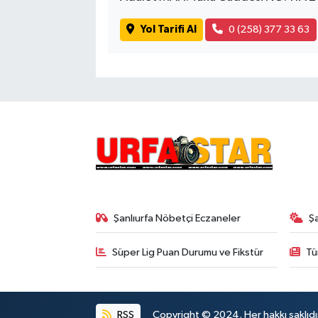
Yol Tarifi Al
0 (258) 377 33 63
Şanlıurfa Nöbetçi Eczaneler
Ş
Süper Lig Puan Durumu ve Fikstür
Tü
RSS
Copyright © 2024. Her hakkı saklıdı