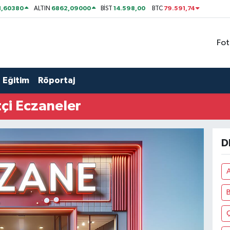
1,60380
6862,09000
14.598,00
79.591,74
ALTIN
BİST
BTC
Fot
Eğitim
Röportaj
çi Eczaneler
D
B
Ç