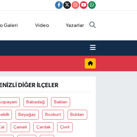
o Galeri
Video
Yazarlar
ENIZLI DIĞER İLÇELER
Acıpayam
Babadağ
Baklan
ekilli
Beyağaç
Bozkurt
Buldan
al
Çameli
Çardak
Çivril