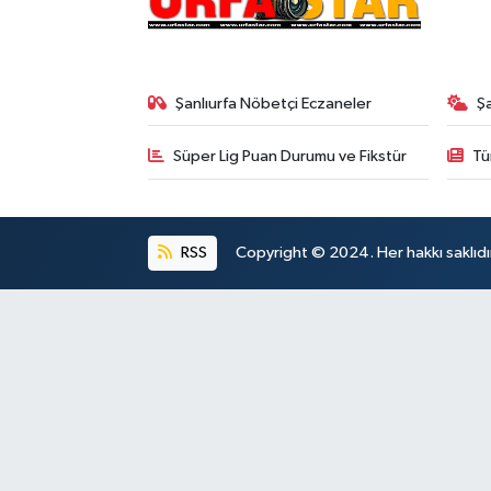
Şanlıurfa Nöbetçi Eczaneler
Ş
Süper Lig Puan Durumu ve Fikstür
Tü
RSS
Copyright © 2024. Her hakkı saklıdı