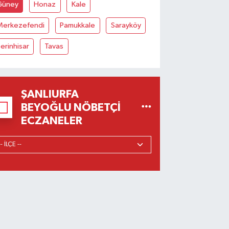
Güney
Honaz
Kale
Merkezefendi
Pamukkale
Sarayköy
erinhisar
Tavas
ŞANLIURFA
BEYOĞLU NÖBETÇI
ECZANELER