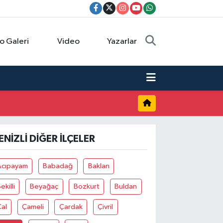
o Galeri
Video
Yazarlar
ENIZLI DIĞER İLÇELER
Acıpayam
Babadağ
Baklan
ekilli
Beyağaç
Bozkurt
Buldan
al
Çameli
Çardak
Çivril