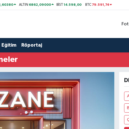
1,60380
6862,09000
14.598,00
79.591,74
ALTIN
BİST
BTC
Fot
Eğitim
Röportaj
neler
D
B
Ç