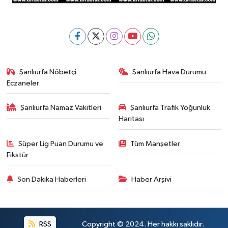
Şanlıurfa Nöbetçi
Şanlıurfa Hava Durumu
Eczaneler
Şanlıurfa Namaz Vakitleri
Şanlıurfa Trafik Yoğunluk
Haritası
Süper Lig Puan Durumu ve
Tüm Manşetler
Fikstür
Son Dakika Haberleri
Haber Arşivi
RSS
Copyright © 2024. Her hakkı saklıdır.