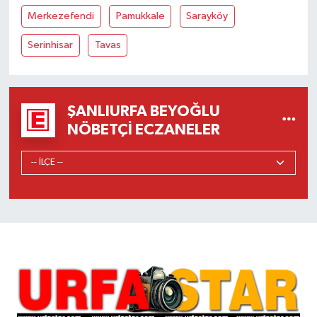
Merkezefendi
Pamukkale
Sarayköy
Serinhisar
Tavas
ŞANLIURFA BEYOĞLU
NÖBETÇI ECZANELER