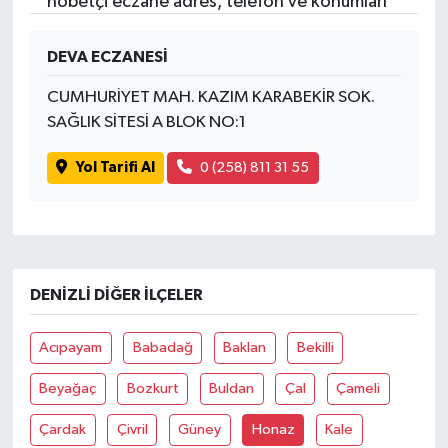
nöbetçi eczane adres, telefon ve konumları
DEVA ECZANESİ
CUMHURİYET MAH. KAZIM KARABEKİR SOK.
SAĞLIK SİTESİ A BLOK NO:1
Yol Tarifi Al
0 (258) 811 31 55
DENIZLI DIĞER İLÇELER
Acıpayam
Babadağ
Baklan
Bekilli
Beyağaç
Bozkurt
Buldan
Çal
Çameli
Çardak
Çivril
Güney
Honaz
Kale