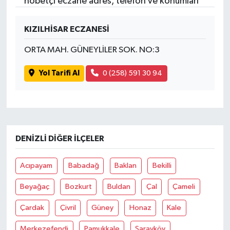
nöbetçi eczane adres, telefon ve konumları
KIZILHİSAR ECZANESİ
ORTA MAH. GÜNEYLİLER SOK. NO:3
Yol Tarifi Al
0 (258) 591 30 94
DENIZLI DIĞER İLÇELER
Acıpayam
Babadağ
Baklan
Bekilli
Beyağaç
Bozkurt
Buldan
Çal
Çameli
Çardak
Çivril
Güney
Honaz
Kale
Merkezefendi
Pamukkale
Sarayköy