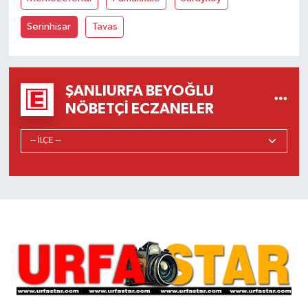
Serinhisar
Tavas
ŞANLIURFA BEYOĞLU
NÖBETÇI ECZANELER