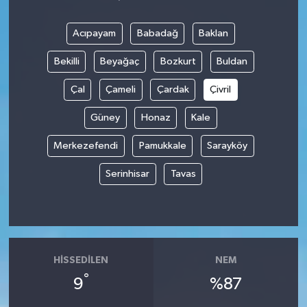
Acıpayam
Babadağ
Baklan
Bekilli
Beyağaç
Bozkurt
Buldan
Çal
Çameli
Çardak
Çivril
Güney
Honaz
Kale
Merkezefendi
Pamukkale
Sarayköy
Serinhisar
Tavas
HISSEDILEN
NEM
°
9
%87