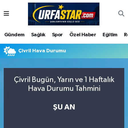
ASAYİS
Şanlıurfa Nöbetçi Eczaneler
Gündem
Sağlık
Spor
Özel Haber
Eğitim
R
ÇEVRE
Şanlıurfa Hava Durumu
DUNYA
Şanlıurfa Namaz Vakitleri
Çivril Hava Durumu
Eğitim
Şanlıurfa Trafik Yoğunluk Haritası
Çivril Bugün, Yarın ve 1 Haftalık
Ekonomi
Süper Lig Puan Durumu ve Fikstür
Hava Durumu Tahmini
Gündem
Tüm Manşetler
ŞU AN
Kültür
Son Dakika Haberleri
Magazin
Haber Arşivi