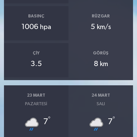
BASINÇ
RÜZGAR
1006
5
hpa
km/s
ÇIY
GÖRÜŞ
3.5
8
km
23 MART
24 MART
PAZARTESI
SALI
°
°
7
7