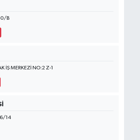
10/B
 İŞ MERKEZİ NO:2 Z-1
İ
:6/14