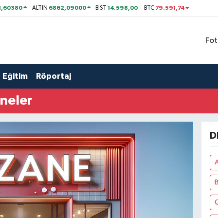
1,60380
6862,09000
14.598,00
79.591,74
ALTIN
BİST
BTC
Fot
Eğitim
Röportaj
aneler
D
B
Ç