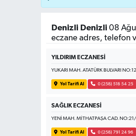
Denizli Denizli
08 Ağu
eczane adres, telefon 
YILDIRIM ECZANESİ
YUKARI MAH. ATATÜRK BULVARI NO:1
Yol Tarifi Al
0 (258) 518 54 25
SAĞLIK ECZANESİ
YENİ MAH. MİTHATPAŞA CAD. NO:21
Yol Tarifi Al
0 (258) 791 24 96