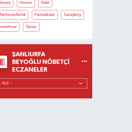
Güney
Honaz
Kale
Merkezefendi
Pamukkale
Sarayköy
erinhisar
Tavas
ŞANLIURFA
BEYOĞLU NÖBETÇI
ECZANELER