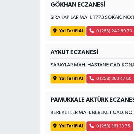
GÖKHAN ECZANESİ
SIRAKAPILAR MAH. 1773 SOKAK. NO:
Yol Tarifi Al
0 (258) 242 69 70
AYKUT ECZANESİ
SARAYLAR MAH. HASTANE CAD. KONAK
Yol Tarifi Al
0 (258) 263 47 80
PAMUKKALE AKTÜRK ECZANES
BEREKETLER MAH. BEREKET CAD. NO
Yol Tarifi Al
0 (258) 361 33 75