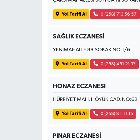
ÇARŞI MAHALLESİ SOFİ CAMİ SOKAK 
Yol Tarifi Al
0 (258) 713 56 57
SAĞLIK ECZANESİ
YENİMAHALLE 88.SOKAK NO:1/6
Yol Tarifi Al
0 (258) 451 21 37
HONAZ ECZANESİ
HÜRRİYET MAH. HÖYÜK CAD. NO:62
Yol Tarifi Al
0 (258) 811 11 15
PINAR ECZANESİ