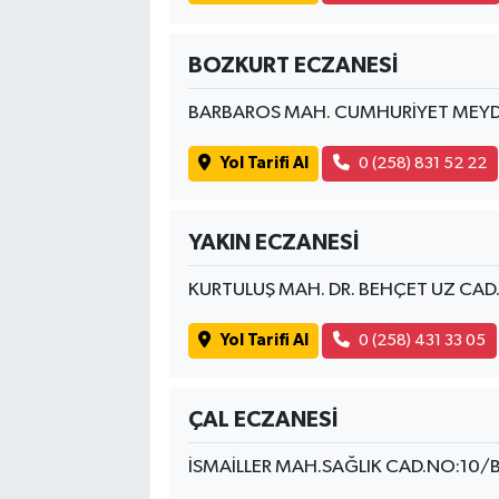
BOZKURT ECZANESİ
BARBAROS MAH. CUMHURİYET MEYD
Yol Tarifi Al
0 (258) 831 52 22
YAKIN ECZANESİ
KURTULUŞ MAH. DR. BEHÇET UZ CAD
Yol Tarifi Al
0 (258) 431 33 05
ÇAL ECZANESİ
İSMAİLLER MAH.SAĞLIK CAD.NO:10/