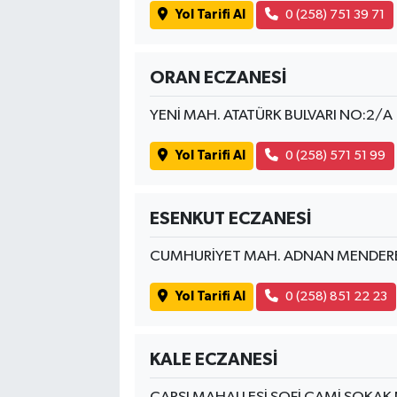
Yol Tarifi Al
0 (258) 751 39 71
ORAN ECZANESİ
YENİ MAH. ATATÜRK BULVARI NO:2/A
Yol Tarifi Al
0 (258) 571 51 99
ESENKUT ECZANESİ
CUMHURİYET MAH. ADNAN MENDERE
Yol Tarifi Al
0 (258) 851 22 23
KALE ECZANESİ