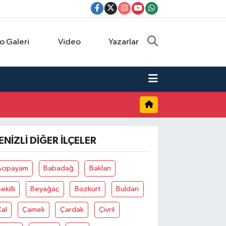
o Galeri
Video
Yazarlar
ENIZLI DIĞER İLÇELER
Acıpayam
Babadağ
Baklan
ekilli
Beyağaç
Bozkurt
Buldan
al
Çameli
Çardak
Çivril