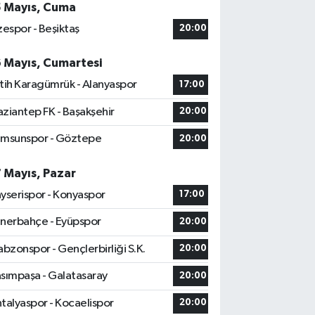
5 Mayıs, Cuma
zespor - Beşiktaş
20:00
6 Mayıs, Cumartesi
tih Karagümrük - Alanyaspor
17:00
ziantep FK - Başakşehir
20:00
msunspor - Göztepe
20:00
7 Mayıs, Pazar
yserispor - Konyaspor
17:00
nerbahçe - Eyüpspor
20:00
abzonspor - Gençlerbirliği S.K.
20:00
sımpaşa - Galatasaray
20:00
talyaspor - Kocaelispor
20:00