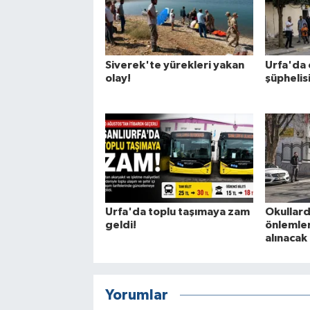
Siverek'te yürekleri yakan
Urfa'da 
olay!
şüphelis
Urfa'da toplu taşımaya zam
Okullard
geldi!
önlemleri
alınacak
Yorumlar