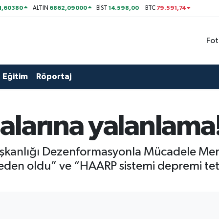
1,60380
6862,09000
14.598,00
79.591,74
ALTIN
BİST
BTC
Fot
Eğitim
Röportaj
alarına yalanlama
aşkanlığı Dezenformasyonla Mücadele Merk
eden oldu” ve “HAARP sistemi depremi teti