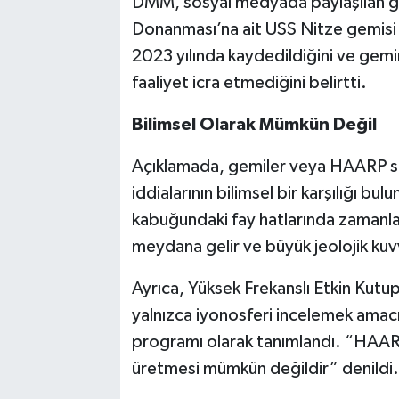
DMM, sosyal medyada paylaşılan gör
Donanması’na ait USS Nitze gemisi il
2023 yılında kaydedildiğini ve gemi
faaliyet icra etmediğini belirtti.
Bilimsel Olarak Mümkün Değil
Açıklamada, gemiler veya HAARP si
iddialarının bilimsel bir karşılığı b
kabuğundaki fay hatlarında zamanla b
meydana gelir ve büyük jeolojik kuv
Ayrıca, Yüksek Frekanslı Etkin Kutu
yalnızca iyonosferi incelemek amacıy
programı olarak tanımlandı. “HAAR
üretmesi mümkün değildir” denildi.