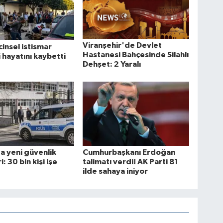
Viranşehir'de Devlet
cinsel istismar
Hastanesi Bahçesinde Silahlı
i hayatını kaybetti
Dehşet: 2 Yaralı
a yeni güvenlik
Cumhurbaşkanı Erdoğan
: 30 bin kişi işe
talimatı verdi! AK Parti 81
ilde sahaya iniyor