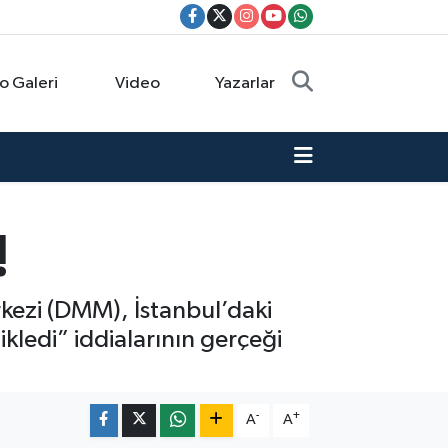
o Galeri
Video
Yazarlar
!
ezi (DMM), İstanbul’daki
kledi” iddialarının gerçeği
-
+
A
A