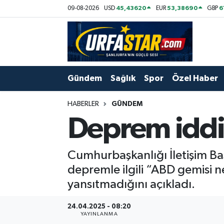
45,43620
53,38690
6
09-08-2026
USD
EUR
GBP
ASAYİS
Şanlıurfa Nöbetçi Eczaneler
ÇEVRE
Şanlıurfa Hava Durumu
Gündem
Sağlık
Spor
Özel Haber
DUNYA
Şanlıurfa Namaz Vakitleri
HABERLER
GÜNDEM
Eğitim
Şanlıurfa Trafik Yoğunluk Haritası
Deprem iddi
Ekonomi
Süper Lig Puan Durumu ve Fikstür
Cumhurbaşkanlığı İletişim B
Gündem
Tüm Manşetler
depremle ilgili “ABD gemisi n
yansıtmadığını açıkladı.
Kültür
Son Dakika Haberleri
24.04.2025 - 08:20
YAYINLANMA
Magazin
Haber Arşivi