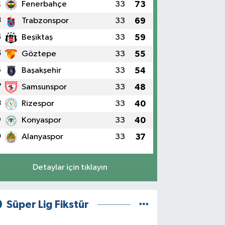
2
Fenerbahçe
33
73
3
Trabzonspor
33
69
4
Beşiktaş
33
59
5
Göztepe
33
55
6
Başakşehir
33
54
7
Samsunspor
33
48
8
Rizespor
33
40
9
Konyaspor
33
40
0
Alanyaspor
33
37
Detaylar için tıklayın
Süper Lig Fikstür