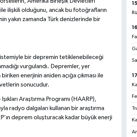
sellerin, Amerika Birleşik Devletleri
1
e ilişkili olduğunu, ancak bu fotoğrafların
Ri
nin yakın zamanda Türk denizlerinde bir
1
Fa
Ga
stemiyle bir depremin tetiklenebileceği
Sa
ulunmadığı vurgulandı. Depremler, yer
iriken enerjinin aniden açığa çıkması ile
1
vetlerin sonucudur.
Ka
Fe
p Işıkları Araştırma Programı (HAARP),
la radyo dalgaları kullanan bir araştırma
Tr
P’ın deprem oluşturacak kadar büyük enerji
Ka
An