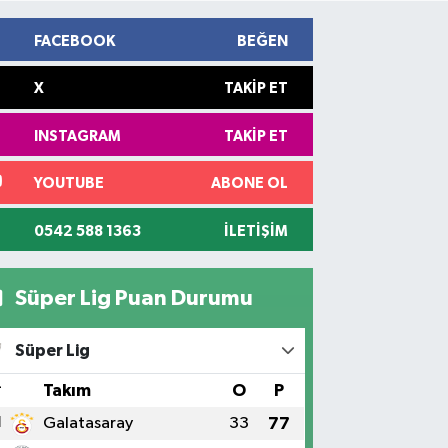
FACEBOOK
BEĞEN
X
TAKIP ET
INSTAGRAM
TAKIP ET
YOUTUBE
ABONE OL
0542 588 1363
İLETIŞIM
Süper Lig Puan Durumu
Süper Lig
#
Takım
O
P
1
Galatasaray
33
77