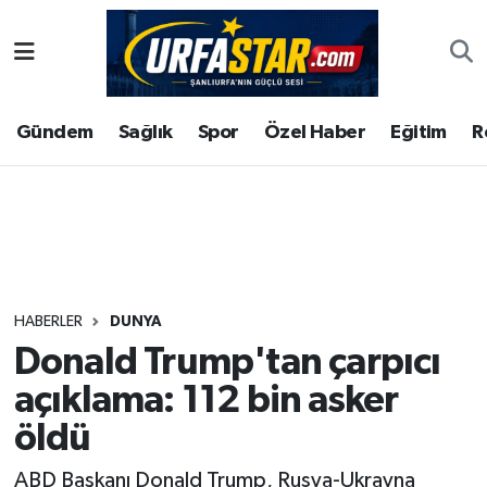
ASAYİS
Şanlıurfa Nöbetçi Eczaneler
Gündem
Sağlık
Spor
Özel Haber
Eğitim
R
ÇEVRE
Şanlıurfa Hava Durumu
DUNYA
Şanlıurfa Namaz Vakitleri
Eğitim
Şanlıurfa Trafik Yoğunluk Haritası
Ekonomi
Süper Lig Puan Durumu ve Fikstür
HABERLER
DUNYA
Donald Trump'tan çarpıcı
Gündem
Tüm Manşetler
açıklama: 112 bin asker
Kültür
Son Dakika Haberleri
öldü
Magazin
Haber Arşivi
ABD Başkanı Donald Trump, Rusya-Ukrayna