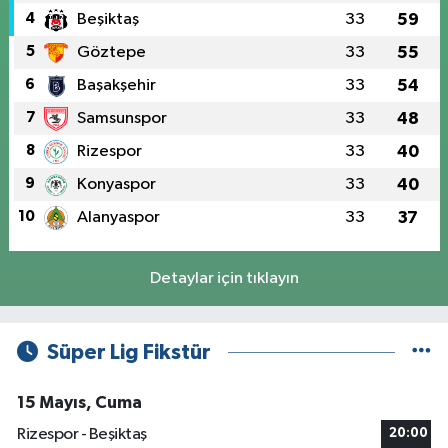
4
Beşiktaş
33
59
5
Göztepe
33
55
6
Başakşehir
33
54
7
Samsunspor
33
48
8
Rizespor
33
40
9
Konyaspor
33
40
10
Alanyaspor
33
37
Detaylar için tıklayın
Süper Lig Fikstür
15 Mayıs, Cuma
Rizespor - Beşiktaş
20:00