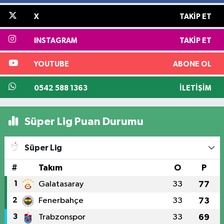
X
TAKIP ET
INSTAGRAM
TAKIP ET
YOUTUBE
ABONE OL
0542 588 1363
İLETIŞIM
Süper Lig Puan Durumu
Süper Lig
#
Takım
O
P
1
Galatasaray
33
77
2
Fenerbahçe
33
73
3
Trabzonspor
33
69