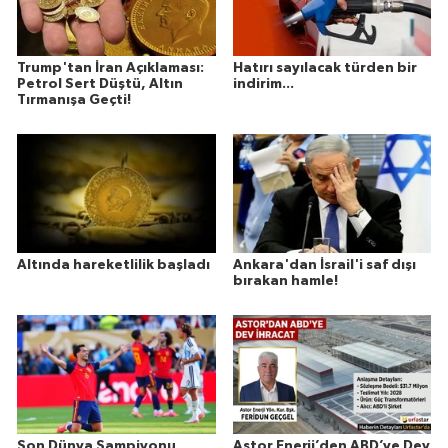
Trump'tan İran Açıklaması:
Hatırı sayılacak türden bir
Petrol Sert Düştü, Altın
indirim...
Tırmanışa Geçti!
Altında hareketlilik başladı
Ankara'dan İsrail'i saf dışı
bırakan hamle!
Son Dünya Şampiyonu
Astor Enerji’den ABD’ye Dev