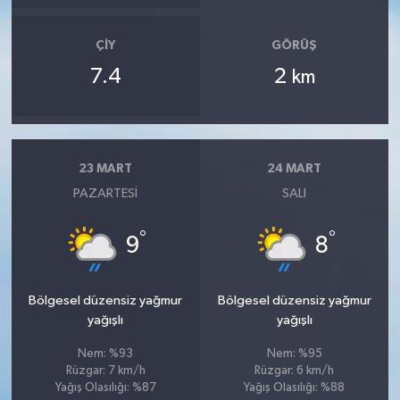
ÇIY
GÖRÜŞ
7.4
2
km
23 MART
24 MART
PAZARTESI
SALI
°
°
9
8
Bölgesel düzensiz yağmur
Bölgesel düzensiz yağmur
yağışlı
yağışlı
Nem: %93
Nem: %95
Rüzgar: 7 km/h
Rüzgar: 6 km/h
Yağış Olasılığı: %87
Yağış Olasılığı: %88