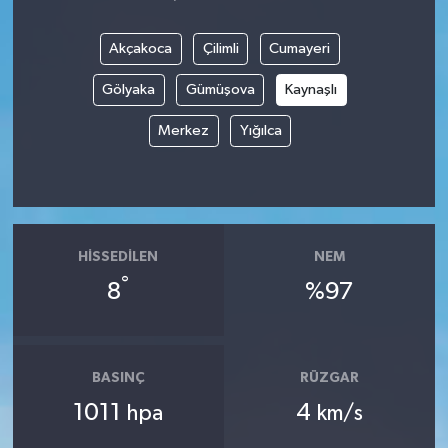
Akçakoca
Çilimli
Cumayeri
Gölyaka
Gümüşova
Kaynaşlı
Merkez
Yığılca
HISSEDILEN
NEM
°
8
%97
BASINÇ
RÜZGAR
1011
4
hpa
km/s