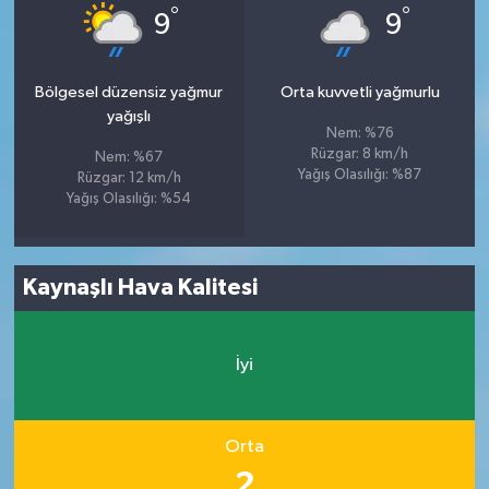
°
°
9
9
Bölgesel düzensiz yağmur
Orta kuvvetli yağmurlu
yağışlı
Nem: %76
Rüzgar: 8 km/h
Nem: %67
Yağış Olasılığı: %87
Rüzgar: 12 km/h
Yağış Olasılığı: %54
Kaynaşlı Hava Kalitesi
İyi
Orta
2