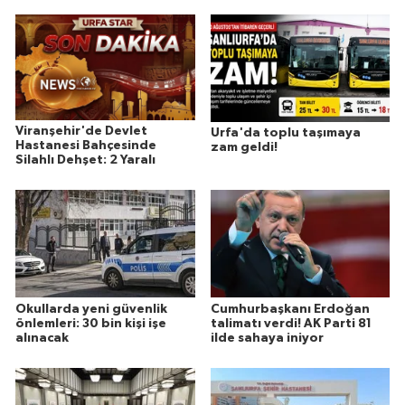
Viranşehir'de Devlet
Urfa'da toplu taşımaya
Hastanesi Bahçesinde
zam geldi!
Silahlı Dehşet: 2 Yaralı
Okullarda yeni güvenlik
Cumhurbaşkanı Erdoğan
önlemleri: 30 bin kişi işe
talimatı verdi! AK Parti 81
alınacak
ilde sahaya iniyor