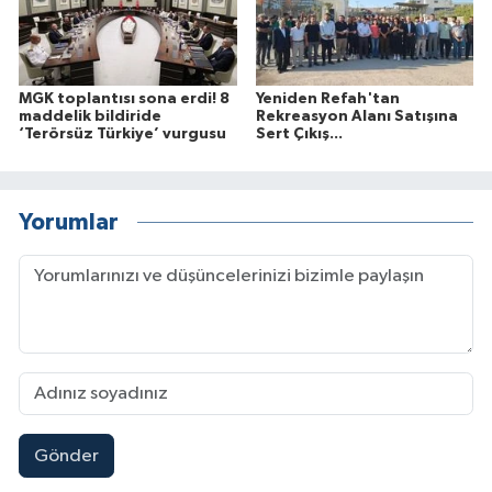
MGK toplantısı sona erdi! 8
Yeniden Refah'tan
maddelik bildiride
Rekreasyon Alanı Satışına
‘Terörsüz Türkiye’ vurgusu
Sert Çıkış...
Yorumlar
Gönder