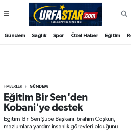
ASAYİS
Şanlıurfa Nöbetçi Eczaneler
Gündem
Sağlık
Spor
Özel Haber
Eğitim
R
ÇEVRE
Şanlıurfa Hava Durumu
DUNYA
Şanlıurfa Namaz Vakitleri
Eğitim
Şanlıurfa Trafik Yoğunluk Haritası
Ekonomi
Süper Lig Puan Durumu ve Fikstür
HABERLER
GÜNDEM
Eğitim Bir Sen'den
Gündem
Tüm Manşetler
Kobani'ye destek
Kültür
Son Dakika Haberleri
Eğitim-Bir-Sen Şube Başkanı İbrahim Coşkun,
mazlumlara yardım insanlık görevleri olduğunu
Magazin
Haber Arşivi