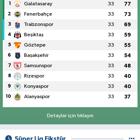
1
Galatasaray
33
77
2
Fenerbahçe
33
73
3
Trabzonspor
33
69
4
Beşiktaş
33
59
5
Göztepe
33
55
6
Başakşehir
33
54
7
Samsunspor
33
48
8
Rizespor
33
40
9
Konyaspor
33
40
10
Alanyaspor
33
37
Detaylar için tıklayın
Süper Lig Fikstür