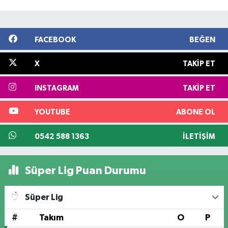
FACEBOOK
BEĞEN
X
TAKIP ET
INSTAGRAM
TAKIP ET
YOUTUBE
ABONE OL
0542 588 1363
İLETIŞIM
Süper Lig Puan Durumu
Süper Lig
#
Takım
O
P