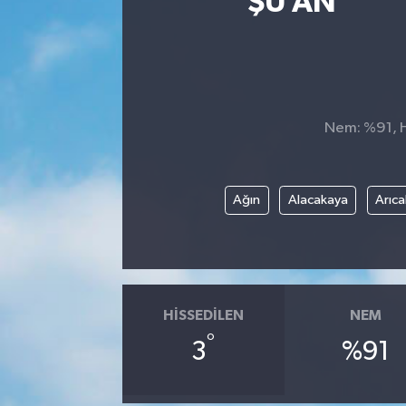
ŞU AN
Nem: %91, Hi
Ağın
Alacakaya
Arıca
HISSEDILEN
NEM
°
3
%91