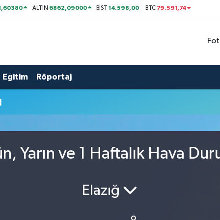
1,60380
6862,09000
14.598,00
79.591,74
ALTIN
BİST
BTC
Fot
Eğitim
Röportaj
u
, Yarın ve 1 Haftalık Hava Du
Elazığ