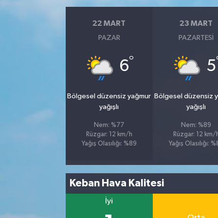
22 MART
23 MART
PAZAR
PAZARTESI
°
6
5
Bölgesel düzensiz yağmur
Bölgesel düzensiz 
yağışlı
yağışlı
Nem: %77
Nem: %89
Rüzgar: 12 km/h
Rüzgar: 12 km/
Yağış Olasılığı: %89
Yağış Olasılığı: 
Keban Hava Kalitesi
İyi
Orta