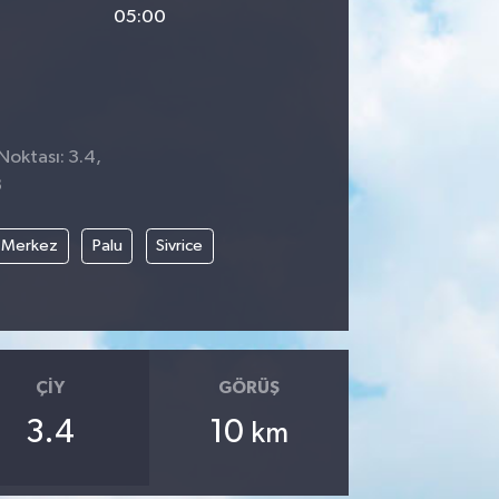
05:00
Noktası: 3.4,
8
Merkez
Palu
Sivrice
ÇIY
GÖRÜŞ
3.4
10
km