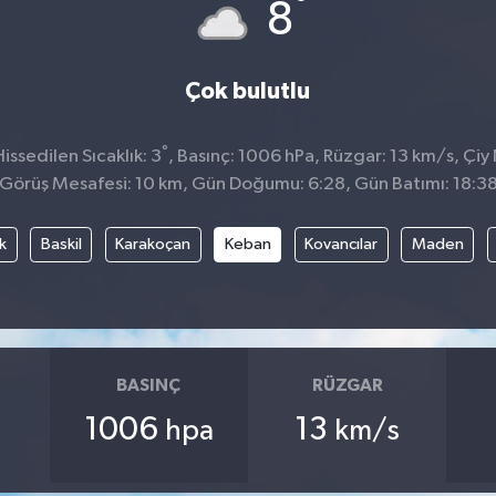
°
8
Çok bulutlu
°
ssedilen Sıcaklık: 3
, Basınç: 1006 hPa, Rüzgar: 13 km/s, Çiy 
Görüş Mesafesi: 10 km, Gün Doğumu: 6:28, Gün Batımı: 18:3
k
Baskil
Karakoçan
Keban
Kovancılar
Maden
BASINÇ
RÜZGAR
1006
13
hpa
km/s