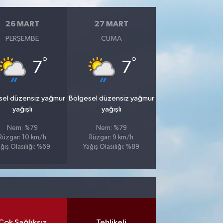
26 MART
27 MART
PERŞEMBE
CUMA
°
°
7
7
sel düzensiz yağmur
Bölgesel düzensiz yağmur
yağışlı
yağışlı
Nem: %79
Nem: %79
Rüzgar: 10 km/h
Rüzgar: 9 km/h
ğış Olasılığı: %69
Yağış Olasılığı: %89
Çok Sağlıksız
Tehlikeli