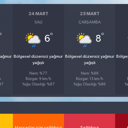
24 MART
25 MART
SALI
ÇARŞAMBA
°
°
°
6
8
yağmur
Bölgesel düzensiz yağmur
Bölgesel düzensiz yağmur
Bölge
yağışlı
yağışlı
Nem: %77
Nem: %66
h
Rüzgar: 9 km/h
Rüzgar: 13 km/h
%87
Yağış Olasılığı: %87
Yağış Olasılığı: %86
Ya
Hassaslar için sağlıksız
Sağlıksız