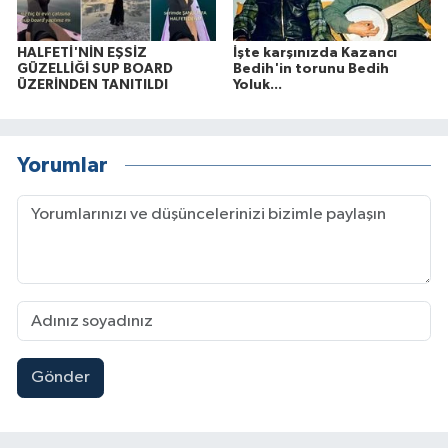
HALFETİ'NİN EŞSİZ
İşte karşınızda Kazancı
GÜZELLİĞİ SUP BOARD
Bedih'in torunu Bedih
ÜZERİNDEN TANITILDI
Yoluk...
Yorumlar
Gönder