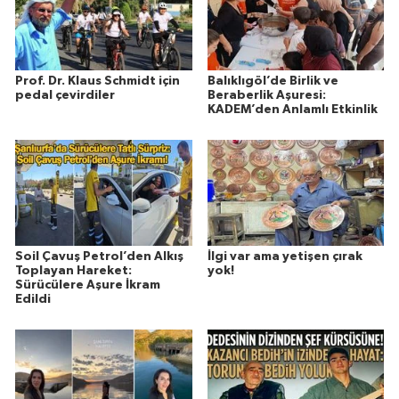
Prof. Dr. Klaus Schmidt için
Balıklıgöl’de Birlik ve
pedal çevirdiler
Beraberlik Aşuresi:
KADEM’den Anlamlı Etkinlik
Soil Çavuş Petrol’den Alkış
İlgi var ama yetişen çırak
Toplayan Hareket:
yok!
Sürücülere Aşure İkram
Edildi