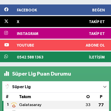
FACEBOOK
BEĞEN
X
TAKIP ET
INSTAGRAM
TAKIP ET
YOUTUBE
ABONE OL
0542 588 1363
İLETIŞIM
Süper Lig Puan Durumu
Süper Lig
#
Takım
O
P
1
Galatasaray
33
77