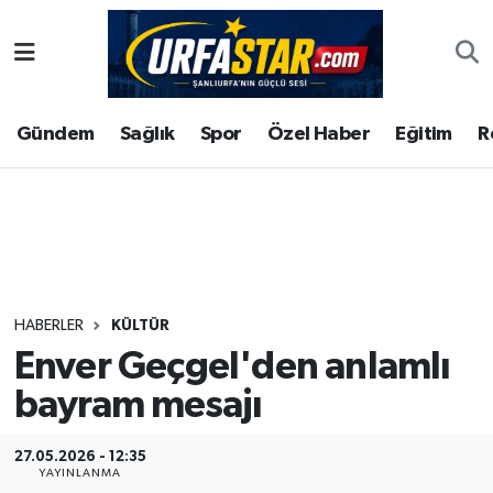
ASAYİS
Şanlıurfa Nöbetçi Eczaneler
Gündem
Sağlık
Spor
Özel Haber
Eğitim
R
ÇEVRE
Şanlıurfa Hava Durumu
DUNYA
Şanlıurfa Namaz Vakitleri
Eğitim
Şanlıurfa Trafik Yoğunluk Haritası
Ekonomi
Süper Lig Puan Durumu ve Fikstür
HABERLER
KÜLTÜR
Enver Geçgel'den anlamlı
Gündem
Tüm Manşetler
bayram mesajı
Kültür
Son Dakika Haberleri
27.05.2026 - 12:35
Magazin
Haber Arşivi
YAYINLANMA