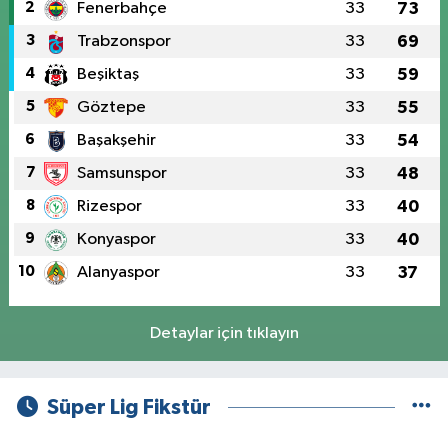
2
Fenerbahçe
33
73
3
Trabzonspor
33
69
4
Beşiktaş
33
59
5
Göztepe
33
55
6
Başakşehir
33
54
7
Samsunspor
33
48
8
Rizespor
33
40
9
Konyaspor
33
40
10
Alanyaspor
33
37
Detaylar için tıklayın
Süper Lig Fikstür