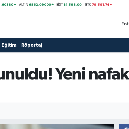
1,60380
6862,09000
14.598,00
79.591,74
ALTIN
BİST
BTC
Fot
Eğitim
Röportaj
unuldu! Yeni nafa