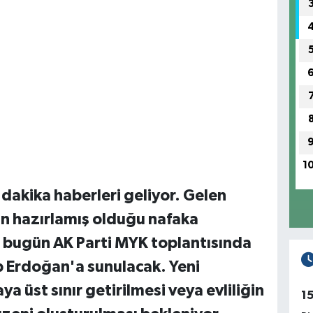
1
akika haberleri geliyor. Gelen
nin hazırlamış olduğu nafaka
a bugün AK Parti MYK toplantısında
 Erdoğan'a sunulacak. Yeni
a üst sınır getirilmesi veya evliliğin
1