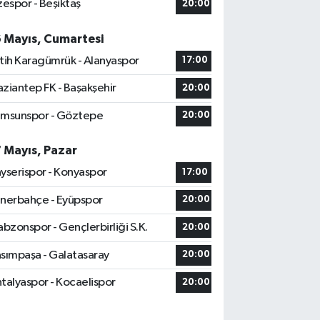
zespor - Beşiktaş
20:00
6 Mayıs, Cumartesi
tih Karagümrük - Alanyaspor
17:00
ziantep FK - Başakşehir
20:00
msunspor - Göztepe
20:00
7 Mayıs, Pazar
yserispor - Konyaspor
17:00
nerbahçe - Eyüpspor
20:00
abzonspor - Gençlerbirliği S.K.
20:00
sımpaşa - Galatasaray
20:00
talyaspor - Kocaelispor
20:00