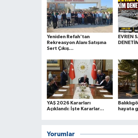
Yeniden Refah'tan
EVREN S
Rekreasyon Alanı Satışına
DENETİM
Sert Çıkış...
YAŞ 2026 Kararları
Balıklıg
Açıklandı: İşte Kararlar...
hayata 
Yorumlar