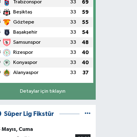
3
Trabzonspor
33
69
4
Beşiktaş
33
59
5
Göztepe
33
55
6
Başakşehir
33
54
7
Samsunspor
33
48
8
Rizespor
33
40
9
Konyaspor
33
40
0
Alanyaspor
33
37
Detaylar için tıklayın
Süper Lig Fikstür
5 Mayıs, Cuma