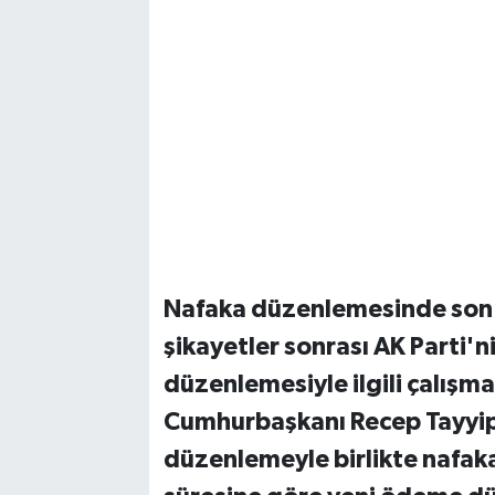
Nafaka düzenlemesinde son d
şikayetler sonrası AK Parti'
düzenlemesiyle ilgili çalışm
Cumhurbaşkanı Recep Tayyip
düzenlemeyle birlikte nafakay