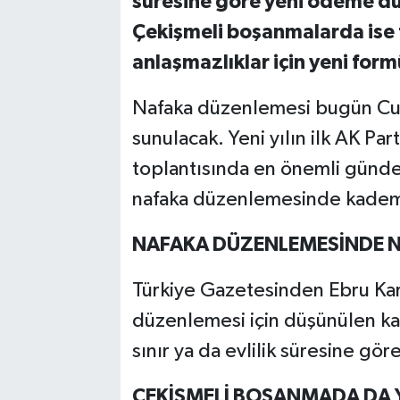
süresine göre yeni ödeme dü
Çekişmeli boşanmalarda ise 
anlaşmazlıklar için yeni formü
Nafaka düzenlemesi bugün Cu
sunulacak. Yeni yılın ilk AK P
toplantısında en önemli gün
nafaka düzenlemesinde kademe
NAFAKA DÜZENLEMESİNDE N
Türkiye Gazetesinden Ebru Ka
düzenlemesi için düşünülen ka
sınır ya da evlilik süresine g
ÇEKİŞMELİ BOŞANMADA DA 