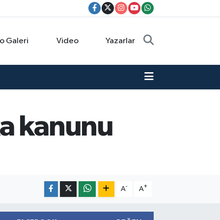
o Galeri
Video
Yazarlar
ka kanunu
-
+
A
A