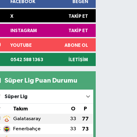
FACEBOOK
BEĞEN
X
TAKIP ET
INSTAGRAM
TAKIP ET
YOUTUBE
ABONE OL
0542 588 1363
İLETIŞIM
Süper Lig Puan Durumu
Süper Lig
#
Takım
O
P
1
Galatasaray
33
77
2
Fenerbahçe
33
73