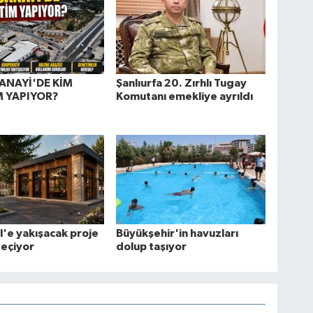
ANAYİ'DE KİM
Şanlıurfa 20. Zırhlı Tugay
 YAPIYOR?
Komutanı emekliye ayrıldı
öl'e yakışacak proje
Büyükşehir'in havuzları
geçiyor
dolup taşıyor