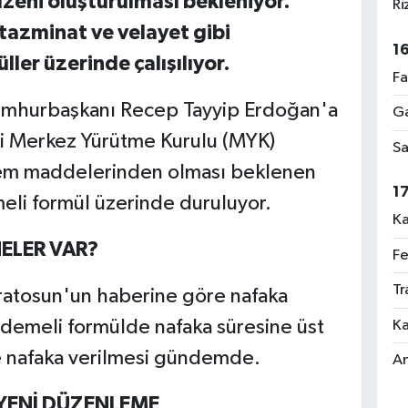
zeni oluşturulması bekleniyor.
Ri
tazminat ve velayet gibi
1
ller üzerinde çalışılıyor.
Fa
mhurbaşkanı Recep Tayyip Erdoğan'a
Ga
arti Merkez Yürütme Kurulu (MYK)
Sa
dem maddelerinden olması beklenen
1
li formül üzerinde duruluyor.
Ka
ELER VAR?
Fe
Tr
ratosun'un haberine göre nafaka
demeli formülde nafaka süresine üst
Ka
öre nafaka verilmesi gündemde.
An
YENİ DÜZENLEME