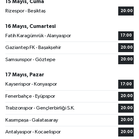
15 Mayıs, Cuma
Rizespor - Beşiktaş
20:00
16 Mayıs, Cumartesi
Fatih Karagümrük - Alanyaspor
17:00
Gaziantep FK - Başakşehir
20:00
Samsunspor - Göztepe
20:00
17 Mayıs, Pazar
Kayserispor - Konyaspor
17:00
Fenerbahçe - Eyüpspor
20:00
Trabzonspor - Gençlerbirliği S.K.
20:00
Kasımpaşa - Galatasaray
20:00
Antalyaspor - Kocaelispor
20:00