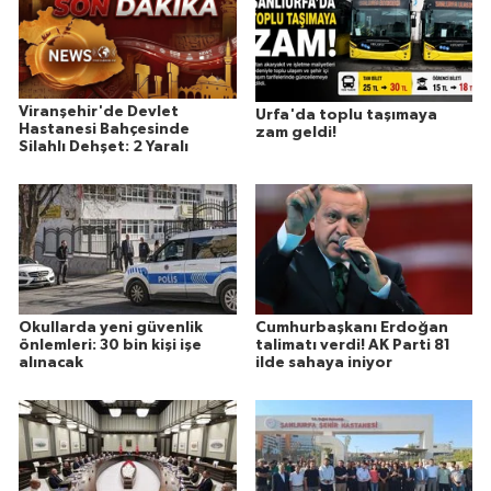
Viranşehir'de Devlet
Urfa'da toplu taşımaya
Hastanesi Bahçesinde
zam geldi!
Silahlı Dehşet: 2 Yaralı
Okullarda yeni güvenlik
Cumhurbaşkanı Erdoğan
önlemleri: 30 bin kişi işe
talimatı verdi! AK Parti 81
alınacak
ilde sahaya iniyor