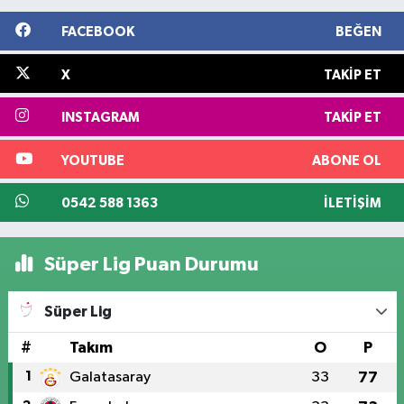
FACEBOOK
BEĞEN
X
TAKIP ET
INSTAGRAM
TAKIP ET
YOUTUBE
ABONE OL
0542 588 1363
İLETIŞIM
Süper Lig Puan Durumu
Süper Lig
#
Takım
O
P
1
Galatasaray
33
77