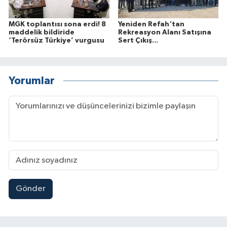
MGK toplantısı sona erdi! 8
Yeniden Refah'tan
maddelik bildiride
Rekreasyon Alanı Satışına
‘Terörsüz Türkiye’ vurgusu
Sert Çıkış...
Yorumlar
Gönder