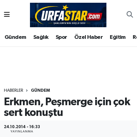
ASAYİS
Şanlıurfa Nöbetçi Eczaneler
Gündem
Sağlık
Spor
Özel Haber
Eğitim
R
ÇEVRE
Şanlıurfa Hava Durumu
DUNYA
Şanlıurfa Namaz Vakitleri
Eğitim
Şanlıurfa Trafik Yoğunluk Haritası
Ekonomi
Süper Lig Puan Durumu ve Fikstür
HABERLER
GÜNDEM
Erkmen, Peşmerge için çok
Gündem
Tüm Manşetler
sert konuştu
Kültür
Son Dakika Haberleri
24.10.2014 - 16:33
Magazin
Haber Arşivi
YAYINLANMA