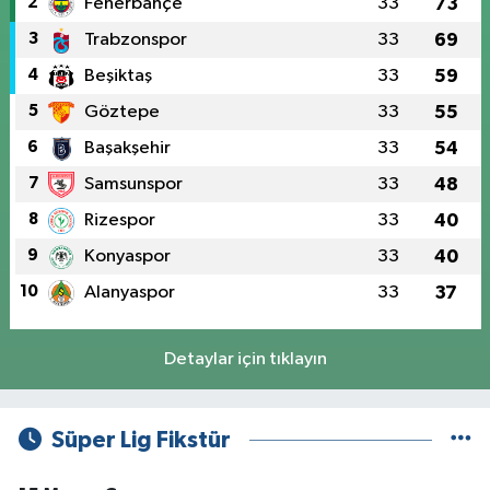
2
Fenerbahçe
33
73
3
Trabzonspor
33
69
4
Beşiktaş
33
59
5
Göztepe
33
55
6
Başakşehir
33
54
7
Samsunspor
33
48
8
Rizespor
33
40
9
Konyaspor
33
40
10
Alanyaspor
33
37
Detaylar için tıklayın
Süper Lig Fikstür