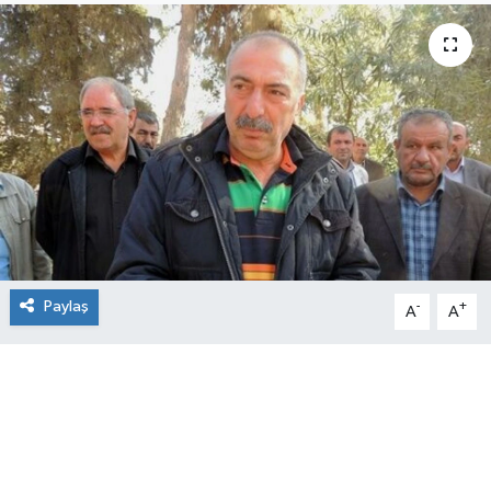
Paylaş
-
+
A
A