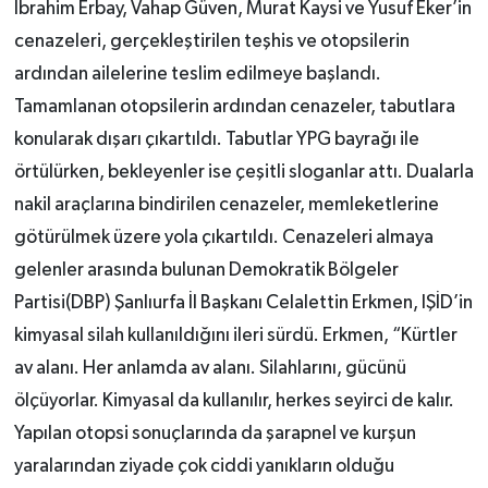
İbrahim Erbay, Vahap Güven, Murat Kaysi ve Yusuf Eker’in
cenazeleri, gerçekleştirilen teşhis ve otopsilerin
ardından ailelerine teslim edilmeye başlandı.
Tamamlanan otopsilerin ardından cenazeler, tabutlara
konularak dışarı çıkartıldı. Tabutlar YPG bayrağı ile
örtülürken, bekleyenler ise çeşitli sloganlar attı. Dualarla
nakil araçlarına bindirilen cenazeler, memleketlerine
götürülmek üzere yola çıkartıldı. Cenazeleri almaya
gelenler arasında bulunan Demokratik Bölgeler
Partisi(DBP) Şanlıurfa İl Başkanı Celalettin Erkmen, IŞİD’in
kimyasal silah kullanıldığını ileri sürdü. Erkmen, “Kürtler
av alanı. Her anlamda av alanı. Silahlarını, gücünü
ölçüyorlar. Kimyasal da kullanılır, herkes seyirci de kalır.
Yapılan otopsi sonuçlarında da şarapnel ve kurşun
yaralarından ziyade çok ciddi yanıkların olduğu