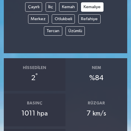
Çayırlı
İliç
Kemah
Kemaliye
Merkez
Otlukbeli
Refahiye
Tercan
Üzümlü
HISSEDILEN
NEM
°
2
%84
BASINÇ
RÜZGAR
1011
7
hpa
km/s