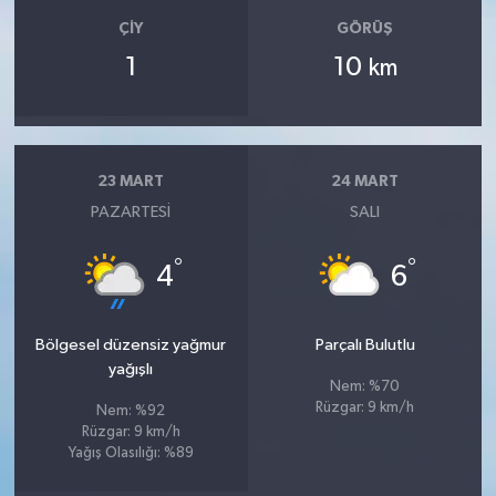
ÇIY
GÖRÜŞ
1
10
km
23 MART
24 MART
PAZARTESI
SALI
°
°
4
6
Bölgesel düzensiz yağmur
Parçalı Bulutlu
yağışlı
Nem: %70
Rüzgar: 9 km/h
Nem: %92
Rüzgar: 9 km/h
Yağış Olasılığı: %89