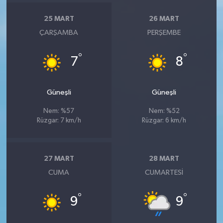
25 MART
26 MART
ÇARŞAMBA
PERŞEMBE
°
°
7
8
Güneşli
Güneşli
Nem: %57
Nem: %52
Rüzgar: 7 km/h
Rüzgar: 6 km/h
27 MART
28 MART
CUMA
CUMARTESI
°
°
9
9