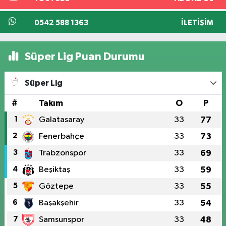
0542 588 1363
İLETIŞIM
Süper Lig Puan Durumu
Süper Lig
#
Takım
O
P
1
Galatasaray
33
77
2
Fenerbahçe
33
73
3
Trabzonspor
33
69
4
Beşiktaş
33
59
5
Göztepe
33
55
6
Başakşehir
33
54
7
Samsunspor
33
48