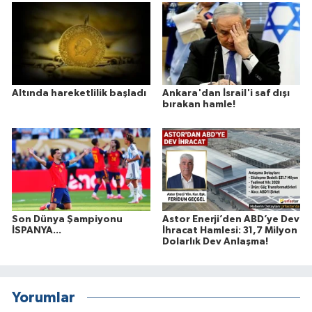
Altında hareketlilik başladı
Ankara'dan İsrail'i saf dışı
bırakan hamle!
Son Dünya Şampiyonu
Astor Enerji’den ABD’ye Dev
İSPANYA...
İhracat Hamlesi: 31,7 Milyon
Dolarlık Dev Anlaşma!
Yorumlar