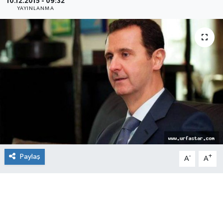
10.12.2015 - 09:32
YAYINLANMA
Paylaş
-
+
A
A