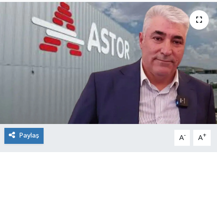
Paylaş
-
+
A
A