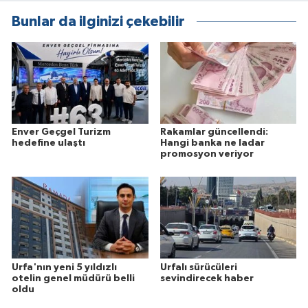
Bunlar da ilginizi çekebilir
Enver Geçgel Turizm
Rakamlar güncellendi:
hedefine ulaştı
Hangi banka ne ladar
promosyon veriyor
Urfa'nın yeni 5 yıldızlı
Urfalı sürücüleri
otelin genel müdürü belli
sevindirecek haber
oldu