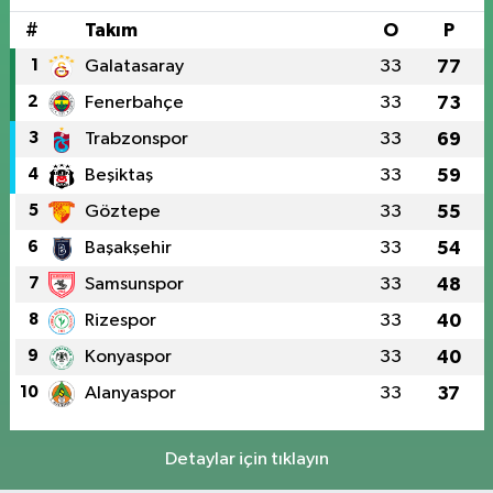
#
Takım
O
P
1
Galatasaray
33
77
2
Fenerbahçe
33
73
3
Trabzonspor
33
69
4
Beşiktaş
33
59
5
Göztepe
33
55
6
Başakşehir
33
54
7
Samsunspor
33
48
8
Rizespor
33
40
9
Konyaspor
33
40
10
Alanyaspor
33
37
Detaylar için tıklayın