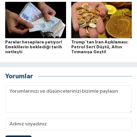
Paralar hesaplara yatıyor!
Trump'tan İran Açıklaması:
Emeklilerin beklediği tarih
Petrol Sert Düştü, Altın
netleşti
Tırmanışa Geçti!
Yorumlar