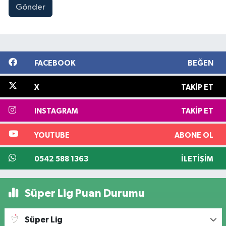
Gönder
FACEBOOK
BEĞEN
X
TAKIP ET
INSTAGRAM
TAKIP ET
YOUTUBE
ABONE OL
0542 588 1363
İLETIŞIM
Süper Lig Puan Durumu
Süper Lig