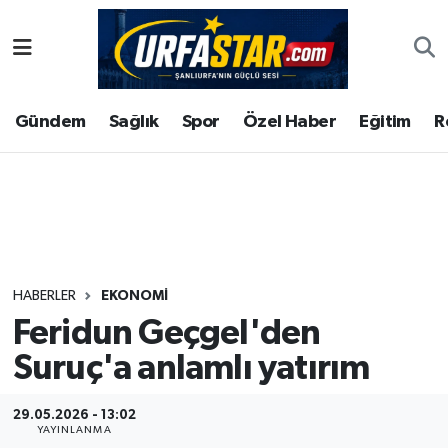
ASAYİS
Şanlıurfa Nöbetçi Eczaneler
Gündem
Sağlık
Spor
Özel Haber
Eğitim
R
ÇEVRE
Şanlıurfa Hava Durumu
DUNYA
Şanlıurfa Namaz Vakitleri
Eğitim
Şanlıurfa Trafik Yoğunluk Haritası
Ekonomi
Süper Lig Puan Durumu ve Fikstür
HABERLER
EKONOMI
Feridun Geçgel'den
Gündem
Tüm Manşetler
Suruç'a anlamlı yatırım
Kültür
Son Dakika Haberleri
29.05.2026 - 13:02
Magazin
Haber Arşivi
YAYINLANMA