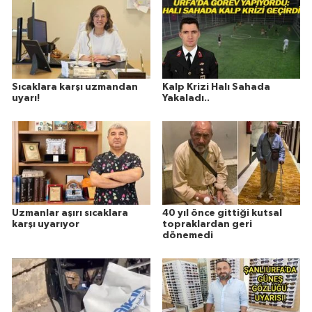
Sıcaklara karşı uzmandan
Kalp Krizi Halı Sahada
uyarı!
Yakaladı..
Uzmanlar aşırı sıcaklara
40 yıl önce gittiği kutsal
karşı uyarıyor
topraklardan geri
dönemedi