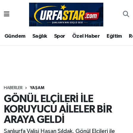
ASAYİS
Şanlıurfa Nöbetçi Eczaneler
Gündem
Sağlık
Spor
Özel Haber
Eğitim
R
ÇEVRE
Şanlıurfa Hava Durumu
DUNYA
Şanlıurfa Namaz Vakitleri
Eğitim
Şanlıurfa Trafik Yoğunluk Haritası
Ekonomi
Süper Lig Puan Durumu ve Fikstür
HABERLER
YAŞAM
GÖNÜL ELÇİLERİ İLE
Gündem
Tüm Manşetler
KORUYUCU AİLELER BİR
Kültür
Son Dakika Haberleri
ARAYA GELDİ
Magazin
Haber Arşivi
Şanlıurfa Valisi Hasan Şıldak, Gönül Elçileri ile