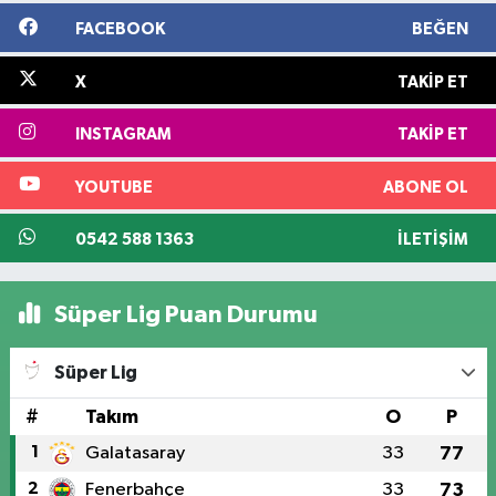
FACEBOOK
BEĞEN
X
TAKIP ET
INSTAGRAM
TAKIP ET
YOUTUBE
ABONE OL
0542 588 1363
İLETIŞIM
Süper Lig Puan Durumu
Süper Lig
#
Takım
O
P
1
Galatasaray
33
77
2
Fenerbahçe
33
73