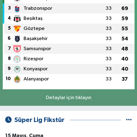
3
Trabzonspor
33
69
4
Beşiktaş
33
59
5
Göztepe
33
55
6
Başakşehir
33
54
7
Samsunspor
33
48
8
Rizespor
33
40
9
Konyaspor
33
40
10
Alanyaspor
33
37
Detaylar için tıklayın
Süper Lig Fikstür
15 Mayıs, Cuma