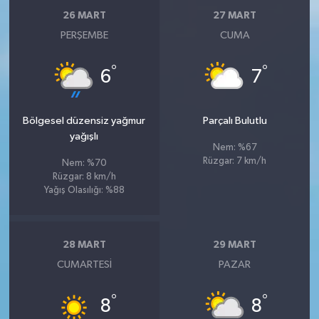
26 MART
27 MART
PERŞEMBE
CUMA
°
°
6
7
Bölgesel düzensiz yağmur
Parçalı Bulutlu
yağışlı
Nem: %67
Rüzgar: 7 km/h
Nem: %70
Rüzgar: 8 km/h
Yağış Olasılığı: %88
28 MART
29 MART
CUMARTESI
PAZAR
°
°
8
8