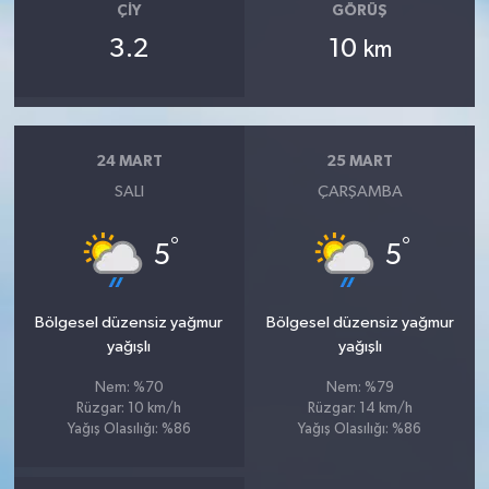
ÇIY
GÖRÜŞ
3.2
10
km
24 MART
25 MART
SALI
ÇARŞAMBA
°
°
5
5
Bölgesel düzensiz yağmur
Bölgesel düzensiz yağmur
yağışlı
yağışlı
Nem: %70
Nem: %79
Rüzgar: 10 km/h
Rüzgar: 14 km/h
Yağış Olasılığı: %86
Yağış Olasılığı: %86