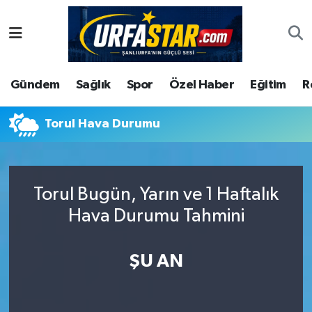
ASAYİS
Şanlıurfa Nöbetçi Eczaneler
Gündem
Sağlık
Spor
Özel Haber
Eğitim
R
ÇEVRE
Şanlıurfa Hava Durumu
DUNYA
Şanlıurfa Namaz Vakitleri
Torul Hava Durumu
Eğitim
Şanlıurfa Trafik Yoğunluk Haritası
Torul Bugün, Yarın ve 1 Haftalık
Ekonomi
Süper Lig Puan Durumu ve Fikstür
Hava Durumu Tahmini
Gündem
Tüm Manşetler
ŞU AN
Kültür
Son Dakika Haberleri
Magazin
Haber Arşivi