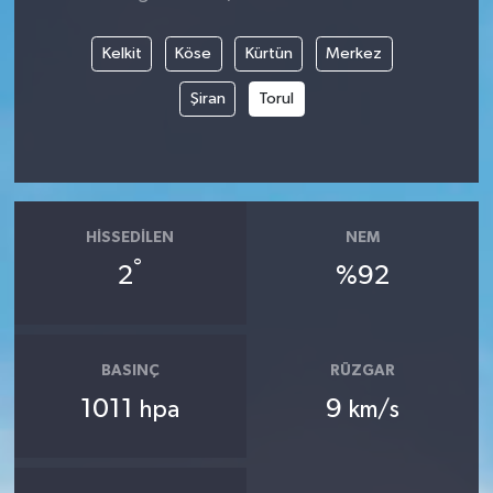
Kelkit
Köse
Kürtün
Merkez
Şiran
Torul
HISSEDILEN
NEM
°
2
%92
BASINÇ
RÜZGAR
1011
9
hpa
km/s